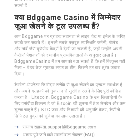
सकते हैं।
क्या Bdggame Casino में जिम्मेदार
जुआ खेलने के टूल उपलब्ध हैं?
आप Bdggame पर ग्राहक सहायता से लाइव चैट या ईमेल के ज़रिए
संपर्क कर सकते हैं। इनकी सबसे मज़बूत उपस्थिति जर्मनी, पोलैंड
और नॉर्वे जैसे यूरोपीय केंद्रों में देखी जा सकती है, जहाँ उन्होंने अपनी
कैसीनो पेशकशों को स्थानीय प्राथमिकताओं के अनुसार ढाला है।
BdggameCasino में हम आपको बता सकते हैं कि हमें बिल्कुल यही
मिला – बेहद तेज़ ग्राहक सहायता टीम, जिसने हर बार तुरंत जवाब
दिया।
कैसीनो ऑपरेटर जिम्मेदार तरीके से जुआ खेलने का प्रबल समर्थक है
और अपने ग्राहकों को नुकसान से सुरक्षित रखने के लिए पूरी कोशिश
करता है। Litecoin, Bdggame Casino के उन खिलाड़ियों के
लिए पसंदीदा विकल्प है जो Bitcoin की तुलना में तेज़ लेनदेन और कम
शुल्क चाहते हैं। BTC जमा और निकासी की अनुमति देकर, कैसीनो
डिजिटल मुद्रा की सुविधा का लाभ उठाता है।
सामान्य सहायता: support@Bdggame.com
अक्सर पूछे जाने वाले सवालों वाला सेक्शन (FAQ)