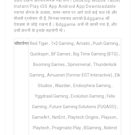
उठाते देखना आश्चर्यजनक नहीं लगा। Desktop Mobile Tablet
Instant Play iOS App Android App Downloadable
स्वागत बोनस के अलावा, समय-समय पर आने वाले कई चल रहे और
मौसमी प्रमोशन भी हैं, जिनका मकसद आपको Bdggame की
पेशकश से जोड़े रखना है। Bdggame अभी भी काफी नया है, और
उसी कंपनी के इसके सहयोगी भी।
सॉफ़्टवेयर
Red Tiger , 1×2 Gaming , Amatic , Push Gaming ,
Quickspin , BF Games , Big Time Gaming (BTG) ,
Booming Games , Spinomenal , Thunderkick
Gaming , Amusnet (former EGT Interactive) , Elk
Studios , Wazdan , Endorphina Gaming ,
Yggdrasil Gaming , Evolution Gaming , Felix
Gaming , Future Gaming Solutions (FUGASO) ,
GameArt , NetEnt , Playtech Origins , Playson ,
Playtech , Pragmatic Play , BGaming , Nolimit