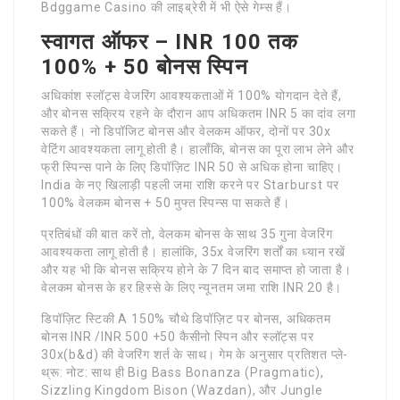
Bdggame Casino की लाइब्रेरी में भी ऐसे गेम्स हैं।
स्वागत ऑफर – INR 100 तक
100% + 50 बोनस स्पिन
अधिकांश स्लॉट्स वेजरिंग आवश्यकताओं में 100% योगदान देते हैं,
और बोनस सक्रिय रहने के दौरान आप अधिकतम INR 5 का दांव लगा
सकते हैं। नो डिपॉजिट बोनस और वेलकम ऑफर, दोनों पर 30x
वेटिंग आवश्यकता लागू होती है। हालाँकि, बोनस का पूरा लाभ लेने और
फ्री स्पिन्स पाने के लिए डिपॉज़िट INR 50 से अधिक होना चाहिए।
India के नए खिलाड़ी पहली जमा राशि करने पर Starburst पर
100% वेलकम बोनस + 50 मुफ्त स्पिन्स पा सकते हैं।
प्रतिबंधों की बात करें तो, वेलकम बोनस के साथ 35 गुना वेजरिंग
आवश्यकता लागू होती है। हालांकि, 35x वेजरिंग शर्तों का ध्यान रखें
और यह भी कि बोनस सक्रिय होने के 7 दिन बाद समाप्त हो जाता है।
वेलकम बोनस के हर हिस्से के लिए न्यूनतम जमा राशि INR 20 है।
डिपॉज़िट स्टिकी A 150% चौथे डिपॉज़िट पर बोनस, अधिकतम
बोनस INR /INR 500 +50 कैसीनो स्पिन और स्लॉट्स पर
30x(b&d) की वेजरिंग शर्त के साथ। गेम के अनुसार प्रतिशत प्ले-
थ्रू: नोट: साथ ही Big Bass Bonanza (Pragmatic),
Sizzling Kingdom Bison (Wazdan), और Jungle