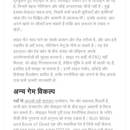
मुस्कुराते हुए सरीसृपों से आगे, वेबसाइट पेशेवर ढंग से डिज़ाइन की गई
है, जिसमें सहज नेविगेशन और कोई अनावश्यक चीज़ें नहीं हैं। मुझे
इसका लेआउट सहज लगा, जिसमें सभी ज़रूरी सुविधाएँ और श्रेणियाँ
साफ़ तौर पर चिह्नित और आसानी से उपलब्ध थीं। इसके अलावा, आप
अपने खाते पर सीमाएँ लगा सकते हैं ताकि आप ज़रूरत से ज़्यादा न
खेलें।
लाइव चैट मदद पाने का सबसे आसान और तेज़ तरीका है, और आप इसे
स्क्रीन के बाएँ तरफ, नेविगेशन मेनू के नीचे पा सकते हैं। यह वेब
ब्राउज़र और वेब सर्वर के बीच संचार को एन्क्रिप्ट करके
उपयोगकर्ताओं की सुरक्षा करता है। साइट पर कहीं भी FAQ नहीं
मिलता, जो थोड़ा निराशाजनक है, लेकिन चूँकि वे अभी भी काफी नए हैं,
इसलिए इसे समझा जा सकता है। इनमें लाइव स्कोर, आँकड़े और
विशेषज्ञ विश्लेषण शामिल हैं, ताकि रणनीतिक दांव लगाने के लिए आपके
पास सभी ज़रूरी जानकारी हो.
अन्य गेम विकल्प
यहाँ भी
आपको वही
शानदार
प्रमोशन, गेम और सहायता मिलती है,
यानी आप डेस्कटॉप और मोबाइल प्ले के बीच बहुत आसानी से स्विच
कर सकते हैं। मोबाइल गेमप्ले पूरी तरह रेस्पॉन्सिव लेआउट के जरिए
पीसी जैसे गुणवत्ता वाले अनुभव को बनाए रखता है। Rich Wilde
and Book of Dead एक और क्लासिक गेम है जिसे यहाँ खेलना
मुझे बहुत पसंद आया, इसका RTP 96. अगर आप रियल मनी बोनस