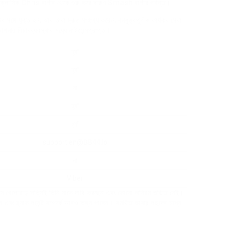
 ক্লাসিক Chris বার্গার থেকে শুরু করে দারুণ Smash বার্গার পর্যন্ত।
গে যুক্ত হন, আর তারা দ্রুত সাহায্য করেন, বন্ধুত্বপূর্ণ ও কার্যকর সেবা
পনার বিচারব্যবস্থার মধ্যে লাইসেন্সপ্রাপ্ত।
হ্যাঁ
হ্যাঁ
না
হ্যাঁ
হ্যাঁ
support.en@BB44.io
না
Viber
 যায় যে খেলোয়াড় সত্যিই তিনি যাকে দাবি করছেন এবং কোনো অনিয়ম জড়িত নেই।
বং ব্ল্যাক পয়েন্ট সম্পর্কে আরও তথ্য পাবেন। সমর্থিত ভাষার পছন্দের মধ্যে