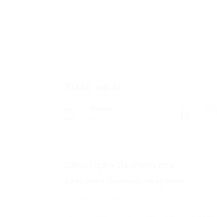
Visão geral
Setores
Va
4G
0
Descrição Da Empresa
BB44 ক্যাসিনো কি সত্যিকারের নাকি শুধু ঝলমলে?
লাইভ ক্যাসিনোতে খেলোয়াড়রা আরও অনেক গেম পাবেন, ঠিক য
উপভোগ করেন, তাহলে জেনে খুশি হবেন যে এই অনলাইন ক্যাসিন