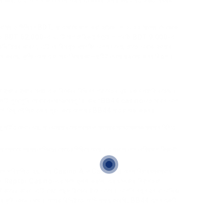
য্য করে, তাই আপনি জানেন যে অডস একেবারে বৈধ। দলটি যত দ্রুত সম্ভব
বিশ্বাস্য ৫ মিলিয়ন BDT, যা এভাবে ভাগ করা হয়েছে: – ২০২২ সালের মে থেকে
ি BDT 62,000-এ ৪০টি সাপ্তাহিক টুর্নামেন্ট – প্রতি BDT 9,000-এ
ত্তির কারণে, এটি যে বিস্তৃত ব্যাংকিং অপশন দেয়, তাতে অবাক হওয়ার
ে করলে, কুলিং-অফ এবং স্ব-নিষেধাজ্ঞা—দুটিই খেলোয়াড়দের জন্য বিকল্প।
াজার হাজার স্লট এবং বিশ্বের বিভিন্ন প্রান্তের দুই ডজন লটারি রয়েছে।
টফর্মটি পুরোপুরি মোবাইল-সামঞ্জস্যপূর্ণ। কারণ BB44 casino-তে সাইন আপ
 ফর্মে কিছু মৌলিক তথ্য পূরণ করে আপনার BB44 যাত্রা শুরু করুন।
কিছু ঘাটতি দেখা গেছে, যা খেলোয়াড়দের প্রশ্ন ও সমস্যার সন্তোষজনক সমাধান নিশ্চিত
্যভাবে ন্যায্য গেমিংয়ের ক্ষেত্রে পিছিয়ে আছে। এ ধরনের গেম বেশিরভাগ ক্রিপ্টো
চালিত হয়, আর Casino A ও Casino B অন্য বিচারব্যবস্থায়
Raptor Casino-এর সঙ্গে তুলনা করলে, এর চমৎকার নিরাপত্তা
ি অঙ্গীকারের কারণে এটি সেরা পছন্দ হিসেবে উঠে আসে। আপনি নতুন হন বা অভিজ্ঞ
র দৃষ্টি কেড়ে নেবে। আমার রিভিউতে আমি লক্ষ্য করেছি, BB44 এমন একটি