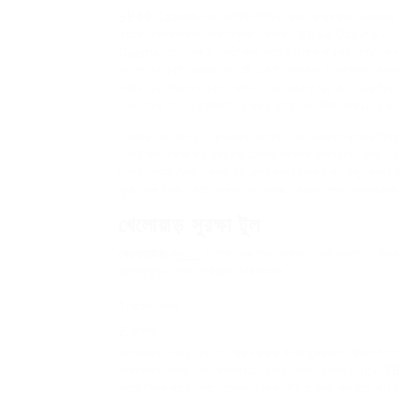
BB44 Casino-এর শর্তাবলি নিশ্চিত করে যে সদস্যরা গেমপ্লে, অ্যাক
যথাযথ ব্যবহারবিধি মেনে অনুসরণ করেন। BB44 Casino-তে অ
Casino-তে অনলাইন ক্যাসিনো গেমের বিশাল পরিসর আছে, যা প্
কে প্রমাণ করতে হয়েছে যে এটি একটি ন্যায্য ও বিশ্বাসযোগ্য অপ
বাজির অর্থ পরিশোধ করতে সক্ষম। সব খেলোয়াড়ের জন্য ক্যাসিনো
এবং আরও কিছু প্যারামিটারের ওপর ব্যক্তিগত সীমা নির্ধারণের জন
চমৎকার গেম সংগ্রহ, লাভজনক বোনাস এবং খেলোয়াড়বান্ধব ফি
একটি শক্তিশালী প্রতিদ্বন্দ্বী হিসেবে নিজেকে উপস্থাপন করে।
নিচের কোনো দেশে থাকলে এই প্ল্যাটফর্মে খেলবেন না: কিছু গে
জুয়া খেলা নিয়ে একটি আলাদা পৃষ্ঠা আছে, যেখানে তারা খেলোয়াড়দের
খেলোয়াড় সুরক্ষা টুল
খেলোয়াড়রা
প্রাচীন
গ্রিসে ফিরে যান, যেখানে গ্রিক দেবতা ও বীর
ঝামেলামুক্ত গেমিং পরিবেশ তৈরি করেছে।
লাইভ গেমস
স্লটস
ভালোভাবে চললে, সব গেম স্ক্রল করার জন্য সুন্দরভাবে সাজানো থ
ক্যাসিনোর গেমিং পোর্টফোলিওতে ঢোকার আগে, এখানে Lucky7Bon
করার সিদ্ধান্ত নিয়েছে, তাদের তালিকা খুঁটিয়ে দেখা অভ্যাসে 