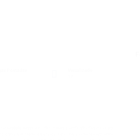
F
gas Postadas
Visualizado
17
েমন আমরা刚刚 উল্লেখ করা টেবিল গেমগুলো। আপনি যদি টেবিল গেম খেলতে
োতে এসবের জন্য নিজস্ব লাইভ ডিলার বিভাগ আছে। গেমের সংগ্রহটা আমার