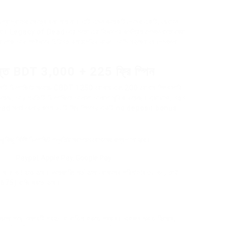
প্রোগ্রামের ক্ষেত্রে বলা যায় না। এটি এমন কয়েকটি গেমের একটি, যেখানে
হয় না। Legacy of Dead-এর মতো এই বিভাগের জনপ্রিয় গেমগুলোতে সেরা
়া পেজ আর স্পষ্টভাবে চিহ্নিত ক্যাটাগরির কারণে আমি সহজেই যে গেমগুলো
্যন্ত BDT 3,000 + 225 ফ্রি স্পিন
তিনটি ডিপোজিটে সর্বোচ্চ CBDT 1250 বোনাস এবং 200 বোনাস স্পিন দাবি
়েছে, আর প্রতিটি ডিপোজিটে আলাদা আলাদা সুবিধা রয়েছে। এছাড়াও, নতুন
f Dead স্লট খেলার জন্য ২০টি ফ্রি স্পিনের একটি no deposit bonus
ুধু কিছু নির্দিষ্ট ডিপোজিট পদ্ধতিই স্বাগতম বোনাসের জন্য গণনা হবে।
Paypal, Apple Pay, Google Pay
ণের ৫ গুণ হতে হবে। ওয়েজারিং শর্ত হলো বোনাসের পরিমাণের ৩০ গুণ, তাই
75) বাজি ধরতে হবে।
ুলো পড়ে অফারটি গ্রহণ বা বাতিল করতে পারেন। একজন ভক্ত হিসেবে,