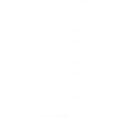
আমি নিজে নানা ধরনের MrBeast বার্গার চেষ্টা ও পরীক্ষা করেছি,
তবে, এমন সময়ও আসে যখন আপনি একজন বাস্তব সাপোর্ট এজেন্টের সঙ্
দিয়ে। নিরাপদ অভিজ্ঞতার জন্য সবসময় নিশ্চিত করুন যে সাইটটি আ
লাইভ চ্যাট
Telegram
FAQ পৃষ্ঠা
Twitter
Facebook
ইমেইল
Instagram
ফোন
সাধারণত
এতে কিছু
নির্দিষ্ট নথি চাওয়া হয়, যাতে নিশ্চিত হওয়া
এই রিভিউয়ের ‘সেফটি ইনডেক্স ব্যাখ্যা করা হয়েছে’ অংশে অভিযোগ এ
গ্রিক, ফিনিশ, এবং পর্তুগিজও রয়েছে।