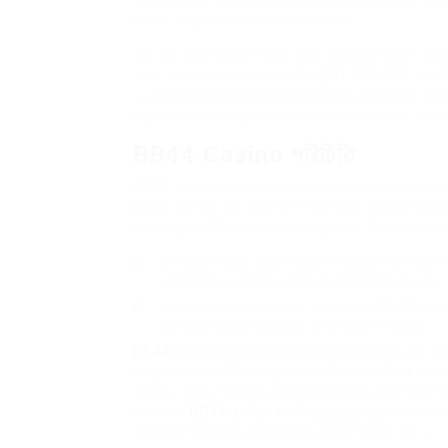
এটি গেমগুলোকে প্রমাণযোগ্যভাবে ন্যায্য রাখতেও অনেকটা সাহা
আপনার জয় তুলে দিতে কঠোর পরিশ্রম করে।
স্লট এবং লাইভ টুর্নামেন্ট—দুটোর জন্যই পুরস্কারের পরিমাণ অ
২০২৫ সালের ফেব্রুয়ারির মধ্যে মাসিক BDT 500,000 – প্রত
২৮০টি দৈনিক প্রাইজ ড্রপ BB44 Casino-এর বৈশ্বিক গ্রাহকভি
কিছু নেই। অনলাইন জুয়া থেকে বিরতি নেওয়ার সময় হয়েছে বলে মন
BB44 Casino পরিচিতি
BB44-এর প্রধান আকর্ষণ হলো এর চমৎকার গেম সংগ্রহ, যেখানে হ
BB44 ক্যাসিনো এটা বোঝে এবং নিশ্চিত করেছে যে তাদের প্ল্যা
করতে শুধু কয়েকটি তথ্যই লাগে। প্রস্তুত হলে, স্ক্রিনে দেখানো
দুর্বল গ্রাহক সহায়তা: গ্রাহক সহায়তার অভিজ্ঞতায় কার্যকারিতার 
করতে উন্নতি ও অতিরিক্ত প্রশিক্ষণের প্রয়োজনীয়তা তুলে ধরে।
প্রমাণযোগ্যভাবে ন্যায্য গেম নেই: শক্তি থাকলেও BB44 প্রমাণযোগ
ক্যাসিনোতে সাধারণ, তাই BB44-এ এটি একটি স্পষ্ট ঘাটতি।
BB44
Kahnawake Gaming Commission-এর অধীনে পরি
লাইসেন্সপ্রাপ্ত। BB44 casino-কে Casino Rocket এবং 
ব্যবস্থা, ন্যায্য গেমিং নীতি এবং দায়িত্বশীল জুয়া খেলার প্রত
খেলোয়াড়—
BB44 ক্যাসিনো
র গেমিং
লাইনআপ
সঙ্গে
সঙ্গেই আপনা
অনন্য VIP প্রোগ্রাম দেয় যা নিয়মিত খেলাকে পুরস্কৃত করে।