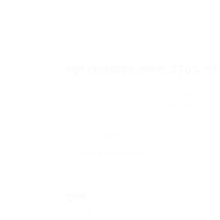
উচ্চমানের স্লট মেশিন পাবেন।
এছাড়া, ডেমো মোডে খেলার সুযোগও আছে, যা অনেক প্রতিদ্বন্দ্বী 
“Book of” ফিচার চালু করতে ফ্রি স্পিন বোনাস গেমে যেতে 
স্লট বৈশিষ্ট্য ও স্পেসিফিকেশনগুলোর কিছু থাকে। দ্রুত লোড হওয
খেলতে চেয়েছিলাম সেগুলো খুঁজে পেয়েছি।
নতুন খেলোয়াড়ের বোনাস: 370% পর
হ্যাঁ, BB44-এ সাইন আপ করা কানাডিয়ান খেলোয়াড়রা প্রথম 
করতে পারেন। এই প্যাকেজটি প্রথম চারটি ডিপোজিটে ভাগ করা হয
নিবন্ধিত খেলোয়াড় হিসেবে আপনি স্বয়ংক্রিয়ভাবে Book o
পান।
দায়বদ্ধতা
সতর্কতা: শ
সবচেয়ে জনপ্রিয় পেমেন্ট পদ্ধতি
আরও একটি
শর্ত আছে: ন্যূনতম ওয়েজারিং মান ডিপোজিটের পরিমা
পুরো বোনাস আনলক করতে আপনাকে ২২৫০ BDT (AUBDT 36
তুলনা
এতে আপনি
একটি “confirm page”-এ চলে যান, যেখানে শর্তগ