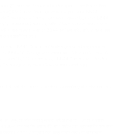
াউন্ট-সংক্রান্ত নিয়ম এবং দায়িত্বশীল জুয়ার চর্চা সম্পর্কিত সব নিয়ম
্যাকাউন্ট তৈরি করতে নিচের সহজ ধাপগুলো অনুসরণ করুন: BB44
রতিটি খেলোয়াড়ের রুচি ও পছন্দ পূরণ করবে। এমন লাইসেন্স পেতে BB44-
ারেটর, যা ব্যবহারকারীদের স্বচ্ছ গেমিং অভিজ্ঞতা দেবে এবং যেকোনো জেতা
 অভিজ্ঞতাকে আনন্দদায়ক রাখতে BB44 ক্যাসিনো ক্ষতি, বাজি, সেশনের সময়
্য বেশ কয়েকটি টুল দেয়।
চারের কারণে, BB44 Casino প্রতিযোগিতামূলক অনলাইন জুয়ার বাজারে
 আমার BB44 রিভিউয়ের মূল অংশে যাওয়ার আগে, নিশ্চিত হয়ে নিন যে আপনি
মের জন্য আরও কিছু নিষিদ্ধ দেশও রয়েছে। BB44 Casino-তে দায়িত্বশীল
 নিজেদের জুয়া খেলার অভ্যাস নিয়ন্ত্রণে রাখার পরামর্শ দেয়।
দের মাঝে খেলা যায়। তাদের ডেভেলপমেন্ট টিম নিরবচ্ছিন্নভাবে কাজ করে একটি
াকে এবং মেনুগুলো ভাঁজ করলে সুন্দরভাবে গুছিয়ে রাখা হয়। কোনো অনলাইন
us-এ আমাদের টিম প্ল্যাটফর্মটি যেসব সফটওয়্যার প্রদানকারীর সঙ্গে কাজ
পরিণত করেছে। এই সব গেম ক্যাটাগরির মধ্যে আপনি সেরা প্রোভাইডারদের