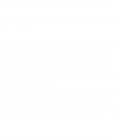
ার বোনাসও। এছাড়াও, BB44 রোমাঞ্চপ্রিয় বেটরদের জন্য হাই-রোলার
tion ও Relax Gaming-এর মতোদের দ্বারা চালিত। আপনার আইফোন থেকে
ি স্পিনস চালু করুন।
োতে কত সময় কাটাচ্ছেন ও কত টাকা খরচ করতে পারবেন তা নজরে রাখতে পরামর্শ
ety Index নির্ধারণ করি, যেখানে আমাদের জটিল পর্যালোচনায় সংগৃহীত ও
োতে খেলোয়াড়রা কতটা জিততে বা উইথড্র করতে পারবেন, সে বিষয়ে প্রায়ই
য্য, এবং একটি FAQ পেজ—এই তিন ধরনের দারুণ ক্যাসিনো সাপোর্ট দেয়।
 পেআউট নিয়ম প্রযোজ্য করে। সাধারণ অনলাইন ক্যাসিনোর মতো রাজ্য লাইসেন্স
ল নিয়মকানুন পাস করতে হয়েছে।
র বিকল্পগুলোর দিকে বিশেষভাবে নজর দিয়েছিলাম, এবং দেখে খুশি হয়েছি যে
তে অন্য কোনো পদ্ধতি ব্যবহার করতে চাইলে, ক্যাশিয়ার বিভাগে উপলভ্য
 তার মতোই, এটি একটি নিরাপদ, সুরক্ষিত এবং লাইসেন্সপ্রাপ্ত অনলাইন
ফার নিয়ে সাধারণ কোনো প্রশ্ন থাকুক, নিশ্চিন্ত থাকুন—কাস্টমার সাপোর্ট টিম