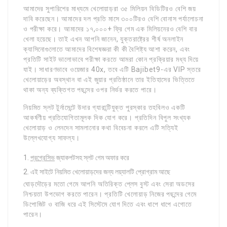
আমাদের সুপারিশের মাধ্যমে খেলোয়াড়রা ৩৫ মিলিয়ন বিডিটিরও বেশি জয়
দাবি করেছেন। আমাদের দল প্রতি মাসে ৩০০টিরও বেশি বোনাস পর্যালোচনা
ও পরীক্ষা করে। আমাদের ১৭,০০০+ ফ্রি গেম এক মিলিয়নেরও বেশি বার
খেলা হয়েছে। তাই এখন আপনি জানেন, যুক্তরাষ্ট্রের শীর্ষ অনলাইন
ক্যাসিনোগুলোতে আমাদের বিশেষজ্ঞরা কী কী বৈশিষ্ট্য আশা করেন, এবং
প্রতিটি সাইট ভালোভাবে পরীক্ষা করতে আমরা কোন প্রক্রিয়ার মধ্য দিয়ে
যাই। সাধারণভাবে ওয়েজার 40x, তবে এটি Bajibet9-এর VIP স্তরে
খেলোয়াড়ের অবস্থান বা এই জুয়ার প্রতিষ্ঠানে তার ইতিহাসের ভিত্তিতে
থাকা অন্য ব্যক্তিগত পছন্দের ওপর নির্ভর করতে পারে।
নিয়মিত স্লট টুর্নামেন্টে উদার গ্যারান্টিযুক্ত পুরস্কার তহবিলও একটি
আকর্ষণীয় প্রতিযোগিতামূলক দিক যোগ করে। প্রতিদিন বিপুল সংখ্যক
খেলোয়াড় ও লেনদেন সামলানোর কথা বিবেচনা করলে এটি সত্যিই
উল্লেখযোগ্য সাফল্য।
প্রগ্রেসিভ
জ্যাকপটসহ স্লট গেম অফার করে
এই সাইটে নিয়মিত খেলোয়াড়দের জন্য লয়্যালটি প্রোগ্রাম আছে
ঘোড়দৌড়ের মতো গেমে আপনি অতিরিক্ত প্লেস বুস্ট এবং সেরা অডসের
নিশ্চয়তা উপভোগ করতে পারেন। প্রতিটি খেলোয়াড় নিজের পছন্দের গেমে
ডিপোজিট ও বাজি ধরে এই সিস্টেমে যোগ দিতে এবং ধাপে ধাপে এগোতে
পারেন।