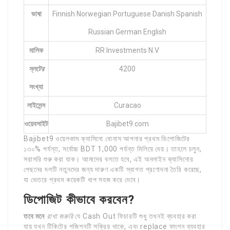
ভাষা
Finnish Norwegian Portuguese Danish Spanish
Russian German English
মালিক
RR Investments N.V
স্লটের
4200
সংখ্যা
লাইসেন্স
Curacao
ওয়েবসাইট
Bajibet9.com
Bajibet9 ওয়েলকাম ক্যাসিনো বোনাস আপনার প্রথম ডিপোজিটের
১৩০% পর্যন্ত, সর্বোচ্চ BDT 1,000 পর্যন্ত মিলিয়ে দেয়। তাহলে চলুন,
সরাসরি শুরু করা যাক। আমাদের বলতে হবে, এই অনলাইন ক্যাসিনোর
পেছনের দলটি নতুনদের জন্য দারুণ একটি স্বাগত প্রণোদনা তৈরি করেছে,
যা ভেতরে প্রথম কয়েকটি ধাপ সহজ করে দেবে।
ডিপোজিট কীভাবে করবেন?
তবে মনে
রাখা জরুরি
যে Cash Out ফিচারটি শুধু তখনই ব্যবহার করা
যায় যখন টিকিটের পজিশনটি সক্রিয় থাকে, এবং replace ফাংশন ব্যবহার