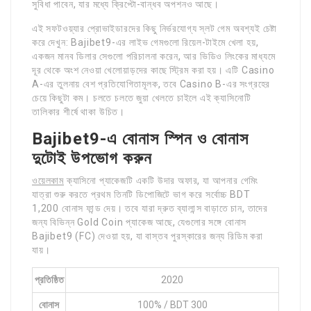
সুবিধা পাবেন, যার মধ্যে ক্রিপ্টো-বান্ধব অপশনও আছে।
এই সফটওয়্যার প্রোভাইডারদের কিছু নির্ভরযোগ্য স্লট গেম অবশ্যই চেষ্টা
করে দেখুন: Bajibet9-এর লাইভ গেমগুলো রিয়েল-টাইমে খেলা হয়,
একজন মানব ডিলার সেগুলো পরিচালনা করেন, আর ভিডিও লিংকের মাধ্যমে
দূর থেকে অংশ নেওয়া খেলোয়াড়দের কাছে স্ট্রিম করা হয়। এটি Casino
A-এর তুলনায় বেশ প্রতিযোগিতামূলক, তবে Casino B-এর সংগ্রহের
চেয়ে কিছুটা কম। চলতে চলতে জুয়া খেলতে চাইলে এই ক্যাসিনোটি
তালিকার শীর্ষে থাকা উচিত।
Bajibet9-এ বোনাস স্পিন ও বোনাস
দুটোই উপভোগ করুন
ওয়েলকাম
ক্যাসিনো প্যাকেজটি একটি উদার অফার, যা আপনার গেমিং
যাত্রা শুরু করতে প্রথম তিনটি ডিপোজিটে ভাগ করে সর্বোচ্চ BDT
1,200 বোনাস ফান্ড দেয়। তবে যারা দ্রুত ব্যালান্স বাড়াতে চান, তাদের
জন্য বিভিন্ন Gold Coin প্যাকেজ আছে, যেগুলোর সঙ্গে বোনাস
Bajibet9 (FC) দেওয়া হয়, যা বাস্তব পুরস্কারের জন্য রিডিম করা
যায়।
প্রতিষ্ঠিত
2020
বোনাস
100% / BDT 300