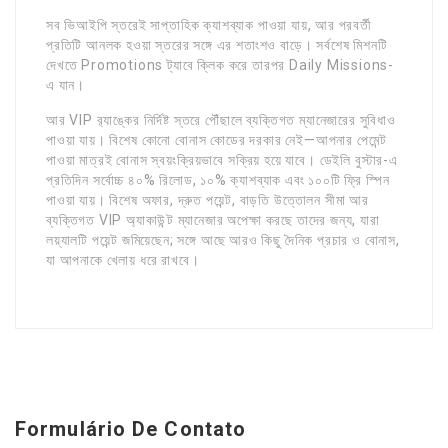
সব ভিআইপি স্তরেই সাপ্তাহিক ক্যাশব্যাক পাওয়া যায়, আর পরবর্তী
প্রতিটি আনলক হওয়া স্তরের সঙ্গে এর শতাংশও বাড়ে। সর্বশেষ মিশনটি
দেখতে Promotions ট্যাবে ক্লিক করে তারপর Daily Missions-
এ যান।
আর VIP র‌্যাঙ্কের নির্দিষ্ট স্তরে পৌঁছালে ব্যক্তিগত ম্যানেজারের সুবিধাও
পাওয়া যায়। বিশেষ কোনো বোনাস কোডের দরকার নেই—আপনার পেমেন্ট
পাওয়া মাত্রই বোনাস স্বয়ংক্রিয়ভাবে সক্রিয় হয়ে যাবে। ডেইলি বুস্টার-এ
প্রতিদিন সর্বোচ্চ ৪০% রিলোড, ১০% ক্যাশব্যাক এবং ১০০টি ফ্রি স্পিন
পাওয়া যায়। বিশেষ অফার, দ্রুত পয়েন্ট, বাড়তি উত্তোলন সীমা আর
ব্যক্তিগত VIP অ্যাকাউন্ট ম্যানেজার অপেক্ষা করছে তাদের জন্য, যারা
লয়্যালটি পয়েন্ট জমিয়েছেন; সঙ্গে আছে আরও কিছু দৈনিক প্রচার ও বোনাস,
যা আপনাকে খেলায় ধরে রাখবে।
Formulário De Contato