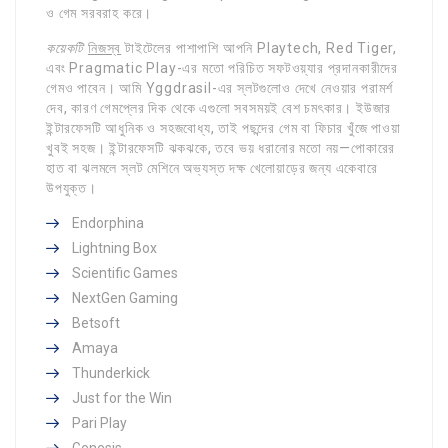
ও গেম সরবরাহ করে।
কয়েকটি
নিজস্ব
টাইটেলের পাশাপাশি আপনি Playtech, Red Tiger,
এবং Pragmatic Play-এর মতো পরিচিত সফটওয়্যার প্রদানকারীদের
গেমও পাবেন। আমি Yggdrasil-এর স্লটগুলোও দেখে নেওয়ার পরামর্শ
দেব, কারণ গেমপ্লের দিক থেকে এগুলো সবসময়ই বেশ চমৎকার। ইউজার
ইন্টারফেসটি আধুনিক ও সহজবোধ্য, তাই পছন্দের গেম বা ফিচার খুঁজে পাওয়া
খুবই সহজ। ইন্টারফেসটি ঝকঝকে, তবে ভয় ধরানোর মতো নয়—পোকারের
হাত বা ঝলমলে স্লট মেশিনে অভ্যস্ত দক্ষ খেলোয়াড়ের জন্য একেবারে
উপযুক্ত।
Endorphina
Lightning Box
Scientific Games
NextGen Gaming
Betsoft
Amaya
Thunderkick
Just for the Win
Pari Play
Genesis