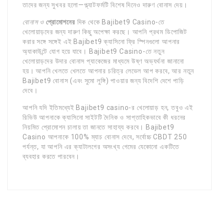
তাদের জন্য সুখবর হলো—প্ল্যাটফর্মটি বিশেষ দিনেও দারুণ বোনাস দেয়।
বোনাস ও
প্রোমোশনের
দিক থেকে Bajibet9 Casino-তে
খেলোয়াড়দের জন্য দারুণ কিছু অপেক্ষা করছে। আপনি প্রথম ডিপোজিট
করার সঙ্গে সঙ্গেই এই Bajibet9 ক্যাসিনো ফ্রি স্পিনগুলো আপনার
অ্যাকাউন্টে যোগ হয়ে যাবে। Bajibet9 Casino-তে নতুন
খেলোয়াড়দের উদার বোনাস প্যাকেজের মাধ্যমে উষ্ণ অভ্যর্থনা জানানো
হয়। আপনি খেলতে খেলতে আপনার চরিত্র লেভেল আপ করবে, আর নতুন
Bajibet9 বোনাস (এবং সুমো লুঙ্গি) পাওয়ার জন্য বিদেশি দেশে পাড়ি
দেবে।
আপনি যদি ইতিমধ্যেই Bajibet9 casino-র খেলোয়াড় হন, তবুও এই
রিভিউ আপনাকে ক্যাসিনো সাইটটি দৈনিক ও সাপ্তাহিকভাবে কী ধরনের
নিয়মিত প্রোমোশন চালায় তা জানতে সাহায্য করবে। Bajibet9
Casino আপনাকে 100% ম্যাচ বোনাস দেবে, সর্বোচ্চ CBDT 250
পর্যন্ত, যা আপনি এর ক্যাটালগের অসংখ্য গেমের যেকোনো একটিতে
ব্যবহার করতে পারবেন।