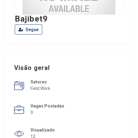
Bajibet9
Segue
Visão geral
Setores
Field Work
Vagas Postadas
0
Visualizado
12