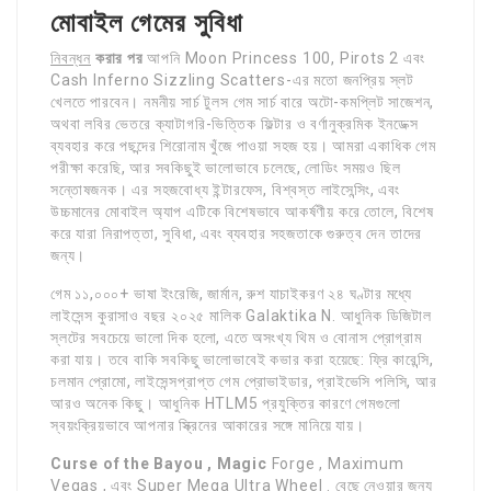
মোবাইল গেমের সুবিধা
নিবন্ধন
করার পর
আপনি Moon Princess 100, Pirots 2 এবং
Cash Inferno Sizzling Scatters-এর মতো জনপ্রিয় স্লট
খেলতে পারবেন। নমনীয় সার্চ টুলস গেম সার্চ বারে অটো-কমপ্লিট সাজেশন,
অথবা লবির ভেতরে ক্যাটাগরি-ভিত্তিক ফিল্টার ও বর্ণানুক্রমিক ইনডেক্স
ব্যবহার করে পছন্দের শিরোনাম খুঁজে পাওয়া সহজ হয়। আমরা একাধিক গেম
পরীক্ষা করেছি, আর সবকিছুই ভালোভাবে চলেছে, লোডিং সময়ও ছিল
সন্তোষজনক। এর সহজবোধ্য ইন্টারফেস, বিশ্বস্ত লাইসেন্সিং, এবং
উচ্চমানের মোবাইল অ্যাপ এটিকে বিশেষভাবে আকর্ষণীয় করে তোলে, বিশেষ
করে যারা নিরাপত্তা, সুবিধা, এবং ব্যবহার সহজতাকে গুরুত্ব দেন তাদের
জন্য।
গেম ১১,০০০+ ভাষা ইংরেজি, জার্মান, রুশ যাচাইকরণ ২৪ ঘণ্টার মধ্যে
লাইসেন্স কুরাসাও বছর ২০২৫ মালিক Galaktika N. আধুনিক ডিজিটাল
স্লটের সবচেয়ে ভালো দিক হলো, এতে অসংখ্য থিম ও বোনাস প্রোগ্রাম
করা যায়। তবে বাকি সবকিছু ভালোভাবেই কভার করা হয়েছে: ফ্রি কারেন্সি,
চলমান প্রোমো, লাইসেন্সপ্রাপ্ত গেম প্রোভাইডার, প্রাইভেসি পলিসি, আর
আরও অনেক কিছু। আধুনিক HTLM5 প্রযুক্তির কারণে গেমগুলো
স্বয়ংক্রিয়ভাবে আপনার স্ক্রিনের আকারের সঙ্গে মানিয়ে যায়।
Curse of the Bayou , Magic
Forge , Maximum
Vegas , এবং Super Mega Ultra Wheel . বেছে নেওয়ার জন্য