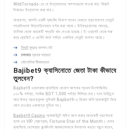
WildTornado-তে যে উত্তোলনের অপশনগুলো পাওয়া যায়: ফিয়াট
টাকায়ও উত্তোলন করা যায়।
সাধারণত, আপনি একটি ব্যাংকিং বিভাগ পাবেন যেখানে গ্রহণযোগ্য পেমেন্ট
পদ্ধতিগুলো বিস্তারিতভাবে বর্ণনা করা থাকে। উইথড্রয়ালের ক্ষেত্রে,
তালিকা থেকে কয়েকটি পদ্ধতি বাদ দেওয়া হয়েছে। ই-ওয়ালেট থেকে শুরু
করে ক্রেডিট ও ডেবিট কার্ড পর্যন্ত একাধিক পেমেন্ট অপশন আছে।
ফিয়াট
মুদ্রার অপশন নেই
চমৎকার
গ্রাহক সহায়তা
ভৌগোলিক সীমাবদ্ধতা
Bajibet9 ক্যাসিনোতে জেতা টাকা কীভাবে
তুলবেন?
Bajibet9 ওয়েলকাম ক্যাসিনো বোনাস আপনার প্রথম ডিপোজিটের
১৩০% পর্যন্ত, সর্বোচ্চ BDT 1,000 পর্যন্ত মিলিয়ে দেয়। তবে বৈচিত্র্য
আর উদার প্রচারমূলক সুবিধাই Bajibet9-এ রিয়েল মানি অ্যাকাউন্ট নিয়ে
যোগ দেওয়ার একমাত্র সুবিধা নয়।
Bajibet9 Casino
অ্যাকাউন্টে সাইন আপ করার আরেকটি প্রণোদনা
হলো এর VIP প্রোগ্রাম, Fortune Star of the Month। যেসব
ক্যাসিনো খেলোয়াড় জন্মদিনটা জমকালোভাবে উদযাপন করতে পছন্দ করেন,