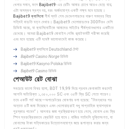
খেলার সমান, ফলে
Bajibet9
-এর রেটিং আমার চোখে আরও বেড়ে যায়;
এটা অসম্ভব স্বপ্ন নয়, বরং অর্জনযোগ্য একটি লক্ষ্য মনে হয়েছে।
Bajibet9 ক্যাসিনো
শীর্ষ স্লট গেম ডেভেলপারদের দারুণ সমন্বয় নিয়ে
সত্যিই বাড়তি যত্ন দেখায়। Bajibet9 খেলোয়াড়দের 300টিরও বেশি
রিভিউ আছে, যা ক্যাসিনোটিকে আমাদের সাইটের শীর্ষস্থানগুলোর একটিতে
রেখেছে। আমরা Bajibet9 মোবাইল গেমিং প্ল্যাটফর্মটি পরীক্ষা করেছি
এবং মনে হয়েছে এটি যথেষ্ট ভালোভাবেই কাজ করেছে।
Bajibet9 ক্যাসিনো Deutschland টেস্ট
Bajibet9 Casino Norge
রিভিউ
Bajibet9 Kasyno Polska রিভিউ
Bajibet9 Casino
রিভিউ
পেআউট রেট বোঝা
সবচেয়ে ভালো বিষয় হলো, BDT 19,99 দিয়ে প্রথম কেনাকাটা করলেই
আপনি অতিরিক্ত ১,৩৫০,০০০ SC এবং ৩৫টি ফ্রি SC পেতে পারেন।
তবে একটি শর্ত আছে—অপারেটরের ঘোষণায় বলা হয়েছে: “নিবন্ধনের পর
অন্তত ৪টি জমা দিয়েছেন এমন খেলোয়াড়রাই শুধু সাপ্তাহিক ক্যাশব্যাক
পুরস্কার পাবেন”। আপনার জমা প্রক্রিয়াকরণ হয়ে গেলে, বোনাস এবং ফ্রি
স্পিন স্বয়ংক্রিয়ভাবে ক্রেডিট হয়ে যাবে। বাজির শর্তাবলি যুক্তিসংগত, যা
বোনাসের টাকা সত্যিকারের উত্তোলনযোগ্য জয়ে রূপান্তর করার জন্য
খুবই গুরুত্বপূর্ণ।