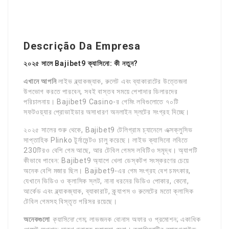
Descrição Da Empresa
২০২৫ সালে Bajibet9 ক্যাসিনো: কী নতুন?
এখানে আপনি
লাইভ ব্ল্যাকজ্যাক, রুলেট এবং ব্যাকারাটের উত্তেজনা
উপভোগ করতে পারবেন, সবই বাস্তব সময়ে পেশাদার ডিলারদের
পরিচালনায়। Bajibet9 Casino-র গেমিং লবিগুলোতে ৭০টি
সফটওয়্যার প্রোভাইডার অসাধারণ অনলাইন স্লটের সংগ্রহ দিচ্ছে।
২০২৫ সালের শুরু থেকে, Bajibet9 টেলিগ্রাম চ্যানেলে এক্সক্লুসিভ
সাপ্তাহিক Plinko টুর্নামেন্টও চালু করেছে। লাইভ ক্যাসিনো লবিতে
230টিরও বেশি গেম আছে, আর টেবিল গেমস লবিটিও সমৃদ্ধ। অ্যাপটি
কীভাবে পাবেন: Bajibet9 অ্যাপে খেলা ডেস্কটপ সংস্করণের চেয়ে
অনেক বেশি মজার ছিল। Bajibet9-এর গেম সংগ্রহ বেশ চমৎকার,
যেখানে ভিডিও ও ক্লাসিক স্লট, নানা ধরনের ভিডিও পোকার, কেনো,
আর্কেড এবং ব্ল্যাকজ্যাক, ব্যাকারাট, ক্র্যাপস ও রুলেটের মতো ক্লাসিক
টেবিল গেমসহ বিস্তৃত পরিসর রয়েছে।
অনেকগুলো
ক্যাসিনো
গেম; লাভজনক বোনাস অফার ও প্রমোশন; একাধিক