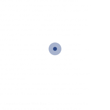
ckpot-Netzwerkbetrieb anbietet — progressive
rittanbietern wie Microgaming oder NetEnt mit deren
über eine gültige Glücksspiellizenz aus Curacao und
aten und Transaktionen zu schützen.
Spielplattform, die eine riesige Auswahl an Casino-
nusaktionen bietet. Im Legiano Casino kannst du dir
ndskunden wünschen. Das mobile Angebot ist mit
ilen Zugriff auf sämtliche Slots, Bonusaktionen
s Anbieters.
res Passwort, die du für den Zugang zu deinem
 auf der Legiano-Website ist
einfach
und dauert nur
en verschiedenen Bereichen erfolgt über ein
intuitiv und einfach macht. Alle Dienste, die auf
auch mobil genutzt werden. Optisch ist der
llig gestaltet, was die Benutzerfreundlichkeit
baren Statistiken sind eher eingeschränkt und bieten
nd Spielstände.
 und sorgt dafür, dass das Spielerlebnis auf dem
 Android-Gerät. Beim Legiano Login geht es um mehr
e nach der Seriosität lässt sich nicht mit einem
ber
Legiano Casino Web App
Casino suchen, sind Sie
e Spiele und klare Bonusinfos, erfahrene Spieler