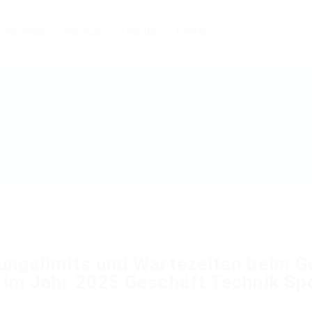
ofissionais
Serviços
Clientes
Contato
ungslimits und Wartezeiten beim G
 im Jahr 2025 Geschäft Technik Sp