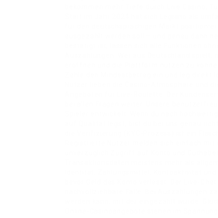
bekommen mehr Tiefe durch Live Casino, Tur
Start im Jahr 2024 hat sich Legiano als um
für den deutschsprachigen Markt positionier
ausgezahlt werden soll – und genau dann ner
bestätigt ist, lassen sich alle Funktionen o
Auszahlungen. Wer aus Deutschland spielt, 
eröffnen und die Plattform nutzen zu könne
Zahle den Mindestbetrag ein und leg direkt l
Nutzer lieben die Casino-Atmosphäre und die
Angeboten für Live-Roulette. Der Kundenservi
bei allen Fragen weiter. Unsere benutzerfre
Spieler entwickelt. Wenn du nach hochwerti
auf Qualität legst, bist du bei uns genau ric
die Verifizierung (KYC-Prozess) ist ein Flasc
Registrierte Nutzer melden sich einfach mi
unverzüglich Zugriff auf Konto und Guthabe
Transaktionsdaten meistens mehr als allge
Identität, Zahlungsmittel, Kontoaktivität un
bevor Geld das Konto verlässt. Der Live-Chat 
nachvollziehbare Fälle. Bei Auszahlungen zä
werden kann, mit der eingezahlt wurde. Glüc
Online-Casinoangebote stehen im Spannungsfe