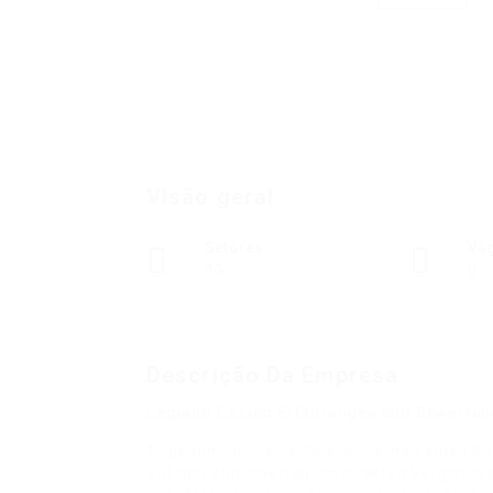
Visão geral
Setores
Va
4G
0
Descrição Da Empresa
Legiano Casino Erfahrungen und Bewertun
Angenommen, eine Spielerin erhält einen Bo
auf den Bonusbetrag. Im direkten Vergleich