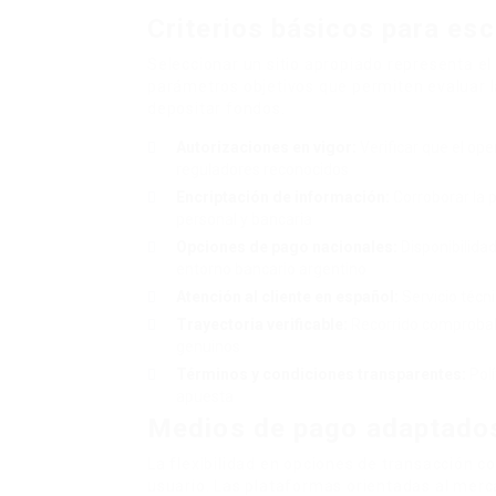
Criterios básicos para es
Seleccionar un sitio apropiado representa el 
parámetros objetivos que permiten evaluar la
depositar fondos.
Autorizaciones en vigor:
Verificar que el op
reguladores reconocidos
Encriptación de información:
Corroborar la 
personal y bancaria
Opciones de pago nacionales:
Disponibilida
entorno bancario argentino
Atención al cliente en español:
Servicio técn
Trayectoria verificable:
Recorrido comprobable
genuinos
Términos y condiciones transparentes:
Polí
apuesta
Medios de pago adaptados
La flexibilidad en opciones de transacción c
usuario. Las plataformas orientadas al merc