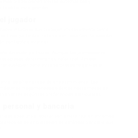
aformas proporcionan alertas automáticas y
facilitar esta gestión.
el jugador
faces intuitivas que trabajan efectivamente tanto
itivos portátiles. Esta versatilidad facilita acceder
ón confiable a internet.
onsideración particular. Aunque las promociones
a asociados determinan su valor real. Revisar
ar cualquier bono evita sorpresas negativas al
menta las alternativas de entretenimiento. Las
 máquinas tragamonedas clásicas hasta mesas de
as variantes según las preferencias particulares.
 personal y bancaria
ridad absoluta al operar con dinero real en entornos
 protocolos de encriptación de estándar bancario que
n.