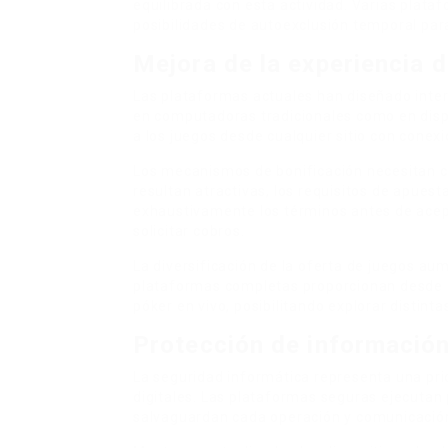
equilibrada con esta actividad. Varias plat
posibilidades de autoexclusión temporal para 
Mejora de la experiencia d
Las plataformas actuales han diseñado inter
en computadoras tradicionales como en dispos
a los juegos desde cualquier sitio con conexi
Los mecanismos de bonificación necesitan c
resultan atractivas, los requisitos de apuest
exhaustivamente los términos antes de acept
solicitar cobros.
La diversificación de la oferta de juegos au
plataformas completas proporcionan desde
póker en vivo, posibilitando explorar distint
Protección de información
La seguridad informática representa una prio
digitales. Las plataformas seguras ejecutan
salvaguardan cada operación y comunicació