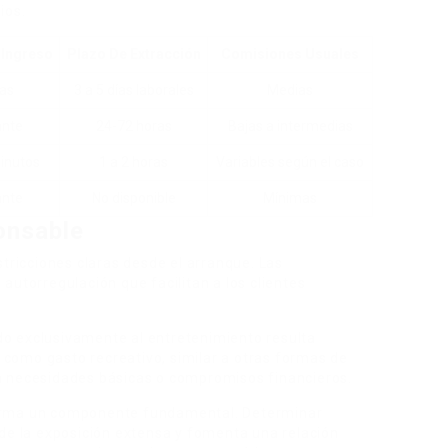
ios.
 Ingreso
Plazo De Extracción
Comisiones Usuales
ías
3 a 5 días laborales
Medias
ante
24-72 horas
Bajas a intermedias
inutos
1 a 2 horas
Variables según el caso
ante
No disponible
Mínimas
onsable
stricciones claras desde el arranque. Las
autorregulación que facilitan a los clientes
o exclusivamente al entretenimiento resulta
como gasto recreativo, similar a otras formas de
a necesidades básicas o compromisos financieros.
orma un componente fundamental. Determinar
ide la exposición extensa y fomenta una relación