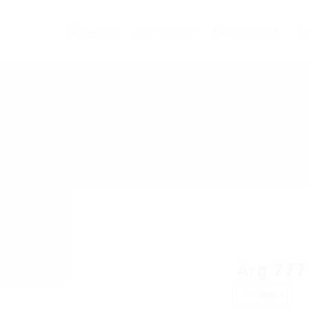
Quem Somos
Especialidades
Pr
Arg 777
Segue