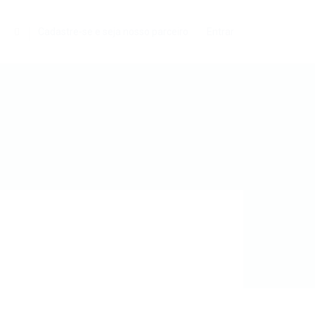
0
Cadastre-se e seja nosso parceiro
Entrar