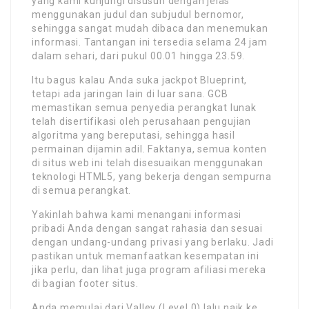
yang kami kunjungi disusun dengan jelas
menggunakan judul dan subjudul bernomor,
sehingga sangat mudah dibaca dan menemukan
informasi. Tantangan ini tersedia selama 24 jam
dalam sehari, dari pukul 00.01 hingga 23.59.
Itu bagus kalau Anda suka jackpot Blueprint,
tetapi ada jaringan lain di luar sana. GCB
memastikan semua penyedia perangkat lunak
telah disertifikasi oleh perusahaan pengujian
algoritma yang bereputasi, sehingga hasil
permainan dijamin adil. Faktanya, semua konten
di situs web ini telah disesuaikan menggunakan
teknologi HTML5, yang bekerja dengan sempurna
di semua perangkat.
Yakinlah bahwa kami menangani informasi
pribadi Anda dengan sangat rahasia dan sesuai
dengan undang-undang privasi yang berlaku. Jadi
pastikan untuk memanfaatkan kesempatan ini
jika perlu, dan lihat juga program afiliasi mereka
di bagian footer situs.
Anda memulai dari Valley (Level 0) lalu naik ke