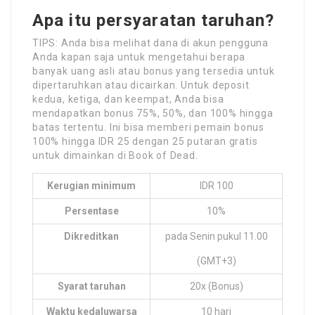
Apa itu persyaratan taruhan?
TIPS: Anda bisa melihat dana di akun pengguna
Anda kapan saja untuk mengetahui berapa
banyak uang asli atau bonus yang tersedia untuk
dipertaruhkan atau dicairkan. Untuk deposit
kedua, ketiga, dan keempat, Anda bisa
mendapatkan bonus 75%, 50%, dan 100% hingga
batas tertentu. Ini bisa memberi pemain bonus
100% hingga IDR 25 dengan 25 putaran gratis
untuk dimainkan di Book of Dead.
Kerugian minimum
IDR 100
Persentase
10%
Dikreditkan
pada Senin pukul 11.00
(GMT+3)
Syarat taruhan
20x (Bonus)
Waktu kedaluwarsa
10 hari