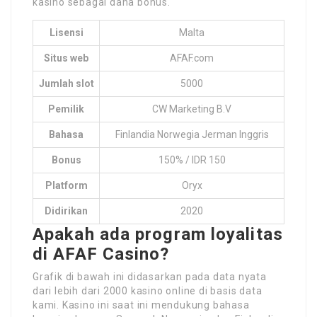
kasino sebagai dana bonus.
Lisensi
Malta
Situs web
AFAF.com
Jumlah slot
5000
Pemilik
CW Marketing B.V
Bahasa
Finlandia Norwegia Jerman Inggris
Bonus
150% / IDR 150
Platform
Oryx
Didirikan
2020
Apakah ada program loyalitas
di AFAF Casino?
Grafik di bawah ini didasarkan pada data nyata
dari lebih dari 2000 kasino online di basis data
kami. Kasino ini saat ini mendukung bahasa