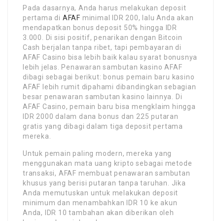
Pada dasarnya, Anda harus melakukan deposit
pertama di
AFAF
minimal IDR 200, lalu Anda akan
mendapatkan bonus deposit 50% hingga IDR
3.000. Di sisi positif, penarikan dengan Bitcoin
Cash berjalan tanpa ribet, tapi pembayaran di
AFAF Casino bisa lebih baik kalau syarat bonusnya
lebih jelas. Penawaran sambutan kasino AFAF
dibagi sebagai berikut: bonus pemain baru kasino
AFAF lebih rumit dipahami dibandingkan sebagian
besar penawaran sambutan kasino lainnya. Di
AFAF Casino, pemain baru bisa mengklaim hingga
IDR 2000 dalam dana bonus dan 225 putaran
gratis yang dibagi dalam tiga deposit pertama
mereka.
Untuk pemain paling modern, mereka yang
menggunakan mata uang kripto sebagai metode
transaksi, AFAF membuat penawaran sambutan
khusus yang berisi putaran tanpa taruhan. Jika
Anda memutuskan untuk melakukan deposit
minimum dan menambahkan IDR 10 ke akun
Anda, IDR 10 tambahan akan diberikan oleh