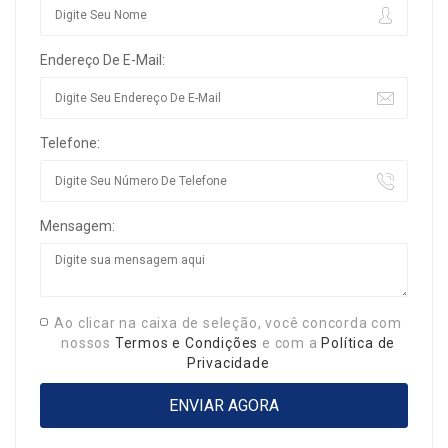
Endereço De E-Mail:
Telefone:
Mensagem:
Ao clicar na caixa de seleção, você concorda com
nossos
Termos e Condições
e com a
Política de
Privacidade