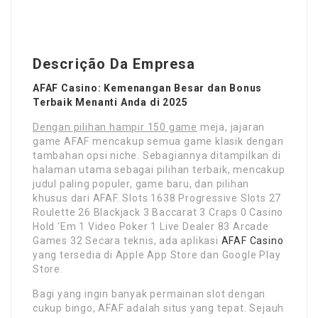
Descrição Da Empresa
AFAF Casino: Kemenangan Besar dan Bonus
Terbaik Menanti Anda di 2025
Dengan pilihan hampir 150 game
meja, jajaran
game AFAF mencakup semua game klasik dengan
tambahan opsi niche. Sebagiannya ditampilkan di
halaman utama sebagai pilihan terbaik, mencakup
judul paling populer, game baru, dan pilihan
khusus dari AFAF. Slots 1638 Progressive Slots 27
Roulette 26 Blackjack 3 Baccarat 3 Craps 0 Casino
Hold ‘Em 1 Video Poker 1 Live Dealer 83 Arcade
Games 32 Secara teknis, ada aplikasi
AFAF Casino
yang tersedia di Apple App Store dan Google Play
Store.
Bagi yang ingin banyak permainan slot dengan
cukup bingo, AFAF adalah situs yang tepat. Sejauh