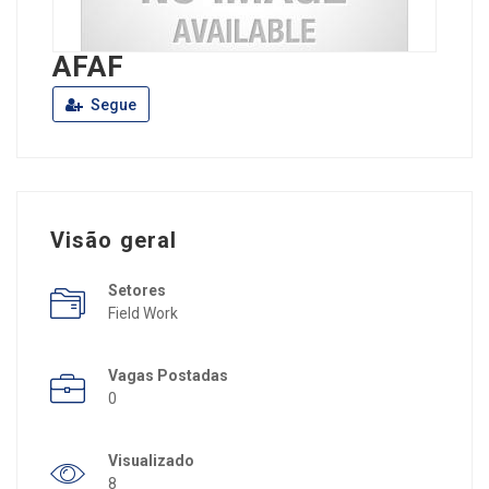
AFAF
Segue
Visão geral
Setores
Field Work
Vagas Postadas
0
Visualizado
8