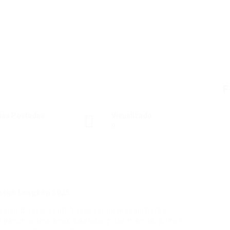
F
gas Postadas
Visualizado
9
lasan Lengkap 2025
ggul di layar sentuh kecil tanpa mengorbankan
n penuh warna enak dipandang dan menjadi pilihan