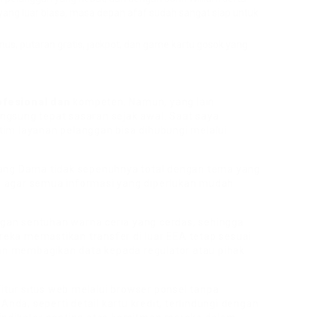
ng luar biasa, masa depan afaf sudah sangat siap untuk
s, putaran gratis, jackpot, dan game kartu gosok yang
rofesional dan
kompeten. Namun, yang lain
ngsung tepat sasaran sejak awal. Saat saya
im layanan pelanggan bisa dihubungi melalui
bang Dama tidak sepenuhnya total dengan tema yang
api agar semua informasi yang diperlukan mudah
engan sentuhan warna ceria yang cerdas, sehingga
eka memastikan transfer di luar EEA tetap sesuai
n membagikan data kepada regulator atau pihak
.
tur situs web melalui browser ponsel tanpa
Anda, seperti detail kartu kredit, terlindungi dengan