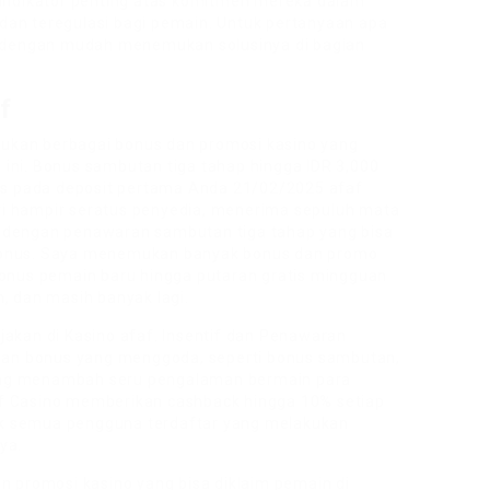
di indikator penting atas komitmen mereka dalam
an teregulasi bagi pemain. Untuk pertanyaan apa
a dengan mudah menemukan solusinya di bagian
f
kan berbagai bonus dan promosi kasino yang
ini. Bonus sambutan tiga tahap hingga IDR 3,000
tis pada deposit pertama Anda 21/02/2025 afaf
i hampir seratus penyedia, menerima sepuluh mata
 dengan penawaran sambutan tiga tahap yang bisa
bonus. Saya menemukan banyak bonus dan promo
i bonus pemain baru hingga putaran gratis mingguan
, dan masih banyak lagi.
akan di Kasino afaf. Insentif dan Penawaran
 dan bonus yang menggoda, seperti bonus sambutan,
 yang menambah seru pengalaman bermain para
f Casino memberikan cashback hingga 10% setiap
tuk semua pengguna terdaftar yang melakukan
ya.
n promosi kasino yang bisa diklaim pemain di