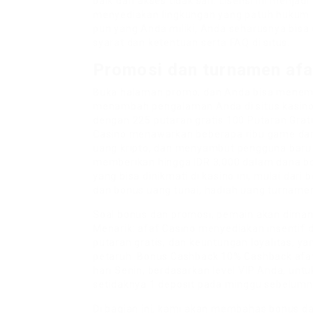
baik dari akses tidak sah. Lisensi ini menja
menyediakan lingkungan yang patuh hukum d
pun yang Anda miliki, Anda seharusnya bis
syarat dan ketentuan serta FAQ di situs.
Promosi dan turnamen afa
Buka halaman promo, dan Anda bisa menemu
menambah pengalaman Anda di situs kasino 
dengan 225 putaran gratis 100 Putaran Gra
Casino menawarkan beberapa ribu game dar
uang kripto, dan menyambut pengguna baru
memberikan hingga IDR 3,000 dalam dana 
yang bisa dinikmati di kasino ini, mulai dar
dan bonus uang tunai, hadiah uang turnamen
Soal bonus dan promosi, pemain akan dimanj
Menarik: afaf Casino menyediakan insentif
putaran gratis, dan keuntungan loyalitas,
petaruh. Bonus Cashback 10% Cashback afa
hari Senin, berdasarkan level VIP Anda, un
setidaknya 1 deposit pada minggu sebelumn
Di bagian ini, kami akan membahas bonus da