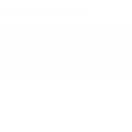
ofissionais
Serviços
Clientes
Contato