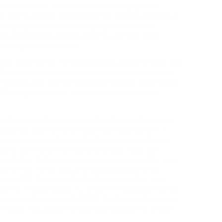
 secara bebas, dan kasino mendukung praktik
gan kasino dengan syarat taruhan rendah, penawaran
in yang lebih suka bonus yang lebih mudah
nus kasino yang sangat spesifik, dan 9SL tidak
andingan khusus kami.
esar yang sering mencakup bonus cocok setoran dan
r. Dengan penawaran bonus yang besar dan banyak
un yang sudah ada mendapatkan banyak keuntungan.
SL
yang murah hati, semua pemain baru bisa
lain bonus sambutan. Langkah untuk mendapatkan
ntang 9SL Casino menemukan bahwa platform ini
epanjang minggu dengan berbagai promosi harian,
baru dan menarik untuk dinantikan, mulai dari
embahas detail setiap jenis bonus kasino 9SL, mari
kasino 9SL: Untuk ikut promo, seseorang harus
posit 9SL dengan jumlah tidak kurang dari yang
 jenis imbalan (saat ini, untuk mendapatkan bonus
mengisi ulang minimal IDR 25. Anda juga mendapat
 Anda di 9SL, yang mungkin paling besar di antara