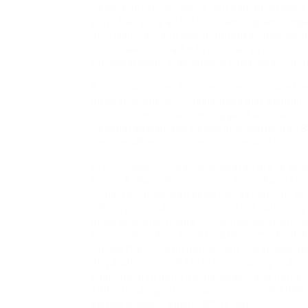
Semua informasi bonus dan hadiah tersedia
perjudian yang adil. Jika dibandingkan den
9SLCasino kurang menguntungkan bagi pema
diselesaikan. Jika Anda mencari kategori bo
menawarkannya, sebaiknya coba mesin perb
Bonus Sambutan 9SL Casino adalah paket b
putaran gratis 9SL Casino pada slot popule
promosi kasino, baik pelanggan baru maup
Sebagai bagian dari Penawaran Sambutan
9
mendapatkan bonus besar sebesar 5 BTC.
Di 9SL Casino, bahkan ada
putaran gratis se
bonus Anda: Cek syaratnya: Ulasan kami te
terus menghadirkan keseruan setiap hari s
sehingga pemain selalu punya sesuatu yang 
putaran gratis hingga chip emas. Sebelum m
kita jelaskan dulu karakteristik utama kode 
mendaftar terlebih dahulu lalu melakukan de
disyaratkan sesuai ketentuan masing-masing
saldo dengan uang bonus, seseorang harus 
100 putaran gratis di luar bonus cocok 100%
semua properti kasino White Hat.