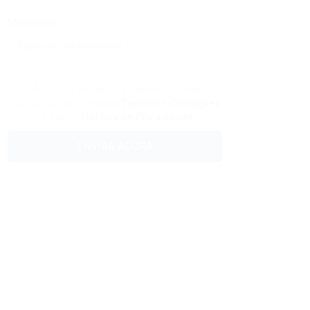
Mensagem:
Ao clicar na caixa de seleção, você
concorda com nossos
Termos e Condições
e com a
Política de Privacidade