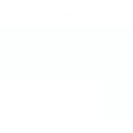
0
Cadastre-se e seja nosso parceiro
Entrar