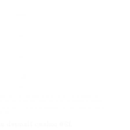
instan
ya
ya
tidak
ya
at bermain dengan Bitcoin atau mata uang fiat
situs ini. Situs ini tidak berusaha menyembunyikan
 melainkan menarik pelanggan dengan layanan yang
biasa.
a deposit casino 9SL