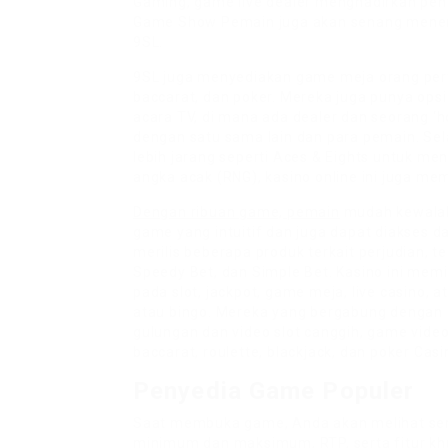
Gaming, game live dealer menghadirkan peng
Game Show Pemain juga akan senang menem
9SL.
9SL juga menyediakan game meja orang perta
baccarat, dan poker. Mereka juga punya opsi
acara TV, di mana ada dealer dan seorang ‘
dengan satu sama lain dan para pemain. Sel
lebih jarang seperti Aces & Eights untuk men
angka acak (RNG), kasino online ini juga me
Dengan ribuan game, pemain
mudah kewalaha
game yang intuitif dan juga dapat diakses d
merilis beberapa produk terkait perjudian, t
Speedy Bet, dan Simple Bet. Kasino ini memil
pada slot, jackpot, game meja, live casino, a
atau bingo. Mereka yang bergabung dengan 9
gulungan dan video slot canggih, game video
baccarat, roulette, blackjack, dan poker Cas
Penyedia Game Populer
Saat membuka game, Anda akan melihat semu
minimum dan maksimum, RTP, serta fitur kh