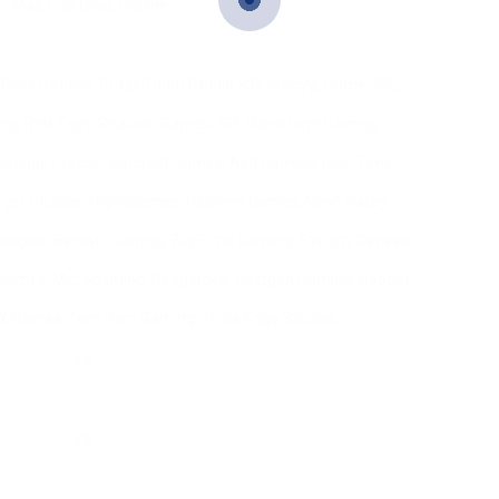
E-Mail, Live Chat, Hotline
Rock Studios, Crazy Tooth Studio +35 lainnya, Game 9SL,
ng, Red Tiger, Realistic Games, IGT, Rarestone Gaming,
 Gaming, Eyecon, Barcrest Games, Ash Gaming, Reel Time
er Studios, High5Games, Psiclone Games, Neon Valley
ologies, Betsoft Gaming, Big Time Gaming, Foxium, Genesis
r Games, Microgaming, Neogames, Nextgen Gaming, Rabcat,
X Games, Tom Horn Gaming, Triple Edge Studios
ya
ya