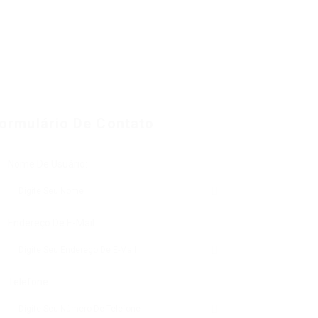
ormulário De Contato
Nome De Usuário:
Endereço De E-Mail:
Telefone: