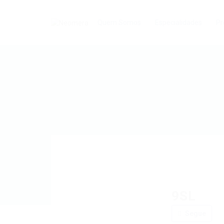
Quem Somos
Especialidades
Pr
9SL
Segue