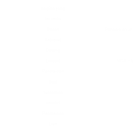
bagian yang
tersedia
Bonus
Penawaran untu
Selamat
Datang
Lisensi
MGA – Ma
Permainan
Buat
turnamen
sendiri
Permainan
Live