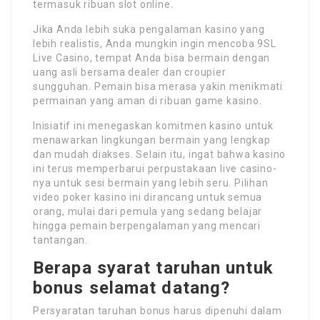
termasuk ribuan slot online.
Jika Anda lebih suka pengalaman kasino yang
lebih realistis, Anda mungkin ingin mencoba 9SL
Live Casino, tempat Anda bisa bermain dengan
uang asli bersama dealer dan croupier
sungguhan. Pemain bisa merasa yakin menikmati
permainan yang aman di ribuan game kasino.
Inisiatif ini menegaskan komitmen kasino untuk
menawarkan lingkungan bermain yang lengkap
dan mudah diakses. Selain itu, ingat bahwa kasino
ini terus memperbarui perpustakaan live casino-
nya untuk sesi bermain yang lebih seru. Pilihan
video poker kasino ini dirancang untuk semua
orang, mulai dari pemula yang sedang belajar
hingga pemain berpengalaman yang mencari
tantangan.
Berapa syarat taruhan untuk
bonus selamat datang?
Persyaratan taruhan bonus harus dipenuhi dalam