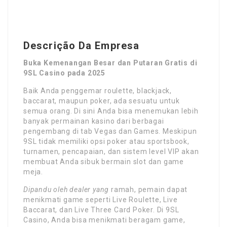
Descrição Da Empresa
Buka Kemenangan Besar dan Putaran Gratis di
9SL Casino pada 2025
Baik Anda penggemar roulette, blackjack,
baccarat, maupun poker, ada sesuatu untuk
semua orang. Di sini Anda bisa menemukan lebih
banyak permainan kasino dari berbagai
pengembang di tab Vegas dan Games. Meskipun
9SL tidak memiliki opsi poker atau sportsbook,
turnamen, pencapaian, dan sistem level VIP akan
membuat Anda sibuk bermain slot dan game
meja.
Dipandu oleh dealer yang
ramah, pemain dapat
menikmati game seperti Live Roulette, Live
Baccarat, dan Live Three Card Poker. Di 9SL
Casino, Anda bisa menikmati beragam game,