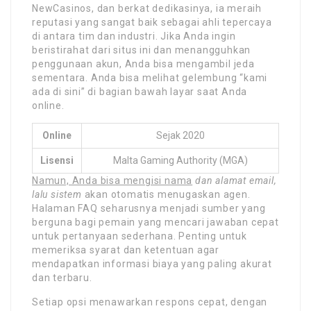
NewCasinos, dan berkat dedikasinya, ia meraih
reputasi yang sangat baik sebagai ahli tepercaya
di antara tim dan industri. Jika Anda ingin
beristirahat dari situs ini dan menangguhkan
penggunaan akun, Anda bisa mengambil jeda
sementara. Anda bisa melihat gelembung “kami
ada di sini” di bagian bawah layar saat Anda
online.
Online
Sejak 2020
Lisensi
Malta Gaming Authority (MGA)
Namun, Anda bisa mengisi nama
dan alamat email,
lalu sistem
akan otomatis menugaskan agen.
Halaman FAQ seharusnya menjadi sumber yang
berguna bagi pemain yang mencari jawaban cepat
untuk pertanyaan sederhana. Penting untuk
memeriksa syarat dan ketentuan agar
mendapatkan informasi biaya yang paling akurat
dan terbaru.
Setiap opsi menawarkan respons cepat, dengan