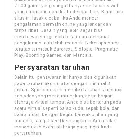
7.000 game yang sangat banyak serta situs web
yang dirancang dan ditata dengan baik. Kami rasa
situs ini layak dicoba jika Anda mencari
pengalaman bermain online yang lancar dan
tanpa ribet. Desain yang lebih segar bisa
membawa energi lebih besar dan membuat
pengalaman jauh lebih menarik. Beberapa nama
teratas termasuk Barcrest, Slotopia, Pragmatic
Play, Booming Games, dan Mancala.
Persyaratan taruhan
Selain itu, penawaran ini hanya bisa digunakan
pada taruhan akumulator dengan minimal 3
pilihan. Sportsbook ini memiliki taruhan langsung
dan odds yang menguntungkan, serta bagian
olahraga virtual tempat Anda bisa bertaruh pada
acara virtual seperti balap kuda, sepak bola, dan
balap mobil. Dengan begitu banyak pilihan yang
tersedia, sangat kecil kemungkinan Anda tidak
menemukan event olahraga yang ingin Anda
pertaruhkan.