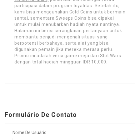
partisipasi dalam program loyalitas. Setelah itu,
kami bisa menggunakan Gold Coins untuk bermain
santai, sementara Sweeps Coins bisa dipakai
untuk mulai menukarkan hadiah nyata nantinya.
Halaman ini berisi serangkaian pertanyaan untuk
membantu penjudi mengenali situasi yang
berpotensi berbahaya, serta alat yang bisa
digunakan pemain jika mereka merasa perlu.
Promo ini adalah versi game meja dari Slot Wars
dengan total hadiah mingguan IDR 10,000.
Formulário De Contato
Nome De Usuário: