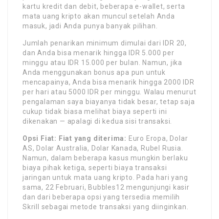
kartu kredit dan debit, beberapa e-wallet, serta
mata uang kripto akan muncul setelah Anda
masuk, jadi Anda punya banyak pilihan.
Jumlah penarikan minimum dimulai dari IDR 20,
dan Anda bisa menarik hingga IDR 5.000 per
minggu atau IDR 15.000 per bulan. Namun, jika
Anda menggunakan bonus apa pun untuk
mencapainya, Anda bisa menarik hingga 2000 IDR
per hari atau 5000 IDR per minggu. Walau menurut
pengalaman saya biayanya tidak besar, tetap saja
cukup tidak biasa melihat biaya seperti ini
dikenakan — apalagi di kedua sisi transaksi.
Opsi Fiat: Fiat yang diterima:
Euro Eropa, Dolar
AS, Dolar Australia, Dolar Kanada, Rubel Rusia.
Namun, dalam beberapa kasus mungkin berlaku
biaya pihak ketiga, seperti biaya transaksi
jaringan untuk mata uang kripto. Pada hari yang
sama, 22 Februari, Bubbles12 mengunjungi kasir
dan dari beberapa opsi yang tersedia memilih
Skrill sebagai metode transaksi yang diinginkan.