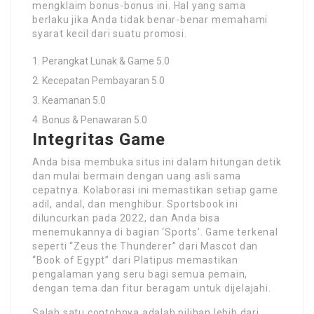
mengklaim bonus-bonus ini. Hal yang sama
berlaku jika Anda tidak benar-benar memahami
syarat kecil dari suatu promosi.
Perangkat Lunak & Game 5.0
Kecepatan Pembayaran 5.0
Keamanan 5.0
Bonus & Penawaran 5.0
Integritas Game
Anda bisa membuka situs ini dalam hitungan detik
dan mulai bermain dengan uang asli sama
cepatnya. Kolaborasi ini memastikan setiap game
adil, andal, dan menghibur. Sportsbook ini
diluncurkan pada 2022, dan Anda bisa
menemukannya di bagian ‘Sports’. Game terkenal
seperti “Zeus the Thunderer” dari Mascot dan
“Book of Egypt” dari Platipus memastikan
pengalaman yang seru bagi semua pemain,
dengan tema dan fitur beragam untuk dijelajahi.
Salah satu contohnya adalah pilihan lebih dari