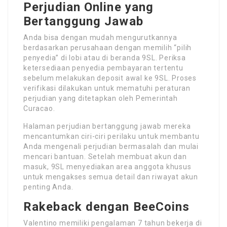
Perjudian Online yang
Bertanggung Jawab
Anda bisa dengan mudah mengurutkannya
berdasarkan perusahaan dengan memilih “pilih
penyedia” di lobi atau di beranda 9SL. Periksa
ketersediaan penyedia pembayaran tertentu
sebelum melakukan deposit awal ke 9SL. Proses
verifikasi dilakukan untuk mematuhi peraturan
perjudian yang ditetapkan oleh Pemerintah
Curacao.
Halaman perjudian bertanggung jawab mereka
mencantumkan ciri-ciri perilaku untuk membantu
Anda mengenali perjudian bermasalah dan mulai
mencari bantuan. Setelah membuat akun dan
masuk, 9SL menyediakan area anggota khusus
untuk mengakses semua detail dan riwayat akun
penting Anda.
Rakeback dengan BeeCoins
Valentino memiliki pengalaman 7 tahun bekerja di