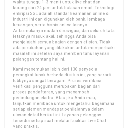
waktu tunggu 1-3 menit untuk live chat dan
kurang dari 24 jam untuk balasan email. Teknologi
enkripsi SSL adalah standar keamanan online di
industri ini dan digunakan oleh bank, lembaga
keuangan, serta bisnis online lainnya.
Antarmukanya mudah dinavigasi, dan seluruh tata
letaknya masuk akal, sehingga Anda bisa
menjelajahi semua bagian dengan efisien. Tidak
ada perubahan yang dilakukan untuk memperbaiki
masalah ini setelah saya memberi tahu layanan
pelanggan tentang hal ini.
Kami menemukan lebih dari 130 penyedia
perangkat lunak berbeda di situs ini, yang berarti
lobbynya sangat beragam. Proses verifikasi:
verifikasi pengguna merupakan bagian dari
proses pendaftaran, yang menambah
perlindungan ekstra. Atau jika Anda mau,
lanjutkan membaca untuk mengetahui bagaimana
setiap elemen mendapat penilaiannya dalam
ulasan detail berikut ini. Layanan pelanggan
tersedia setiap saat melalui fasilitas Live Chat
yang praktis.