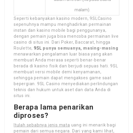
malam).
Seperti kebanyakan kasino modern, 9SLCasino
sepenuhnya mampu menghadirkan permainan
instan dan kasino mobile bagi penggunanya,
dengan pemain juga bisa mencoba permainan live
casino di situs ini. Dari Poker, Baccarat, hingga
Roulette,
9SL
punya semuanya, masing-masing
menawarkan pengalaman luar biasa yang akan
membuat Anda merasa seperti benar-benar
berada di kasino fisik dan berjudi sepuas hati. 9SL
membuat versi mobile demi kenyamanan,
sehingga pemain dapat mengakses game saat
bepergian. 9SL Casino menyediakan perlindungan
teknis dan hukum untuk aset dan data Anda di
situs ini.
Berapa lama penarikan
diproses?
Itulah sebabnya jenis mata
uang ini menarik bagi
pemain dari semua negara. Dari yang kami lihat,