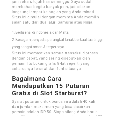
jam sehari, tujuh hari seminggu. Saya sudah
membahas begitu banyak poin, jadi silakan
langsung lompat ke bagian yang Anda minati.
Situs ini dimulai dengan meminta Anda memilih
salah satu dari dua jalur: Samurai atau Ninja.
Berlisensi di Indonesia dan Malta
Beragam penyedia perangkat lunak berkualitas tinggi
yang sangat aman & terpercaya
Situs ini memastikan semua transaksi diproses
dengan cepat, yang sering disebutkan oleh
pemain. Itu bukan grafis 8-bit seperti yang
seharusnya tersirat dari font situsnya.
Bagaimana Cara
Mendapatkan 15 Putaran
Gratis di Slot Starburst?
Syarat putaran untuk bonus ini
adalah 40 kali,
dan jumlah
maksimum yang bisa dicairkan
pemain adalah IDR 50. Siapa bilang Anda harus