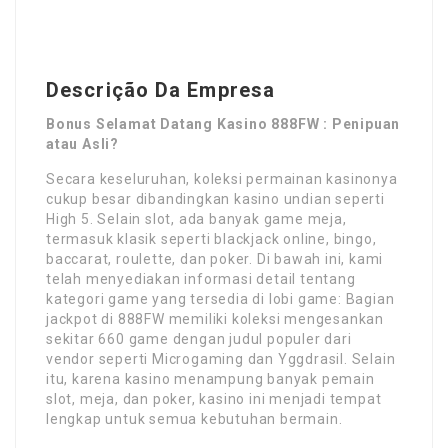
Descrição Da Empresa
Bonus Selamat Datang Kasino 888FW : Penipuan
atau Asli?
Secara keseluruhan, koleksi permainan kasinonya
cukup besar dibandingkan kasino undian seperti
High 5. Selain slot, ada banyak game meja,
termasuk klasik seperti blackjack online, bingo,
baccarat, roulette, dan poker. Di bawah ini, kami
telah menyediakan informasi detail tentang
kategori game yang tersedia di lobi game: Bagian
jackpot di 888FW memiliki koleksi mengesankan
sekitar 660 game dengan judul populer dari
vendor seperti Microgaming dan Yggdrasil. Selain
itu, karena kasino menampung banyak pemain
slot, meja, dan poker, kasino ini menjadi tempat
lengkap untuk semua kebutuhan bermain.