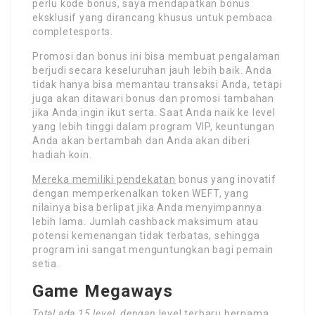
perlu kode bonus, saya mendapatkan bonus
eksklusif yang dirancang khusus untuk pembaca
completesports.
Promosi dan bonus ini bisa membuat pengalaman
berjudi secara keseluruhan jauh lebih baik. Anda
tidak hanya bisa memantau transaksi Anda, tetapi
juga akan ditawari bonus dan promosi tambahan
jika Anda ingin ikut serta. Saat Anda naik ke level
yang lebih tinggi dalam program VIP, keuntungan
Anda akan bertambah dan Anda akan diberi
hadiah koin.
Mereka memiliki pendekatan
bonus yang inovatif
dengan memperkenalkan token WEFT, yang
nilainya bisa berlipat jika Anda menyimpannya
lebih lama. Jumlah cashback maksimum atau
potensi kemenangan tidak terbatas, sehingga
program ini sangat menguntungkan bagi pemain
setia.
Game Megaways
Total ada 15 level, dengan
level terbaru bernama