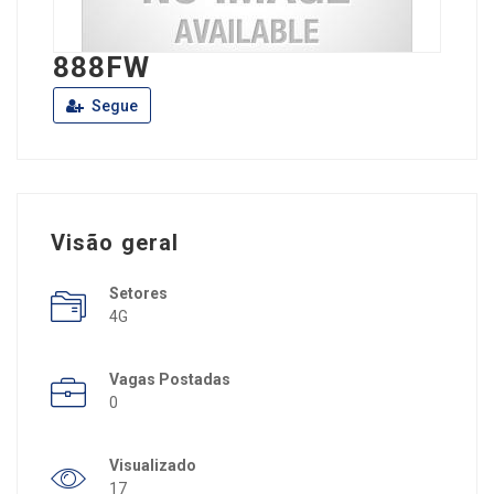
888FW
Segue
Visão geral
Setores
4G
Vagas Postadas
0
Visualizado
17