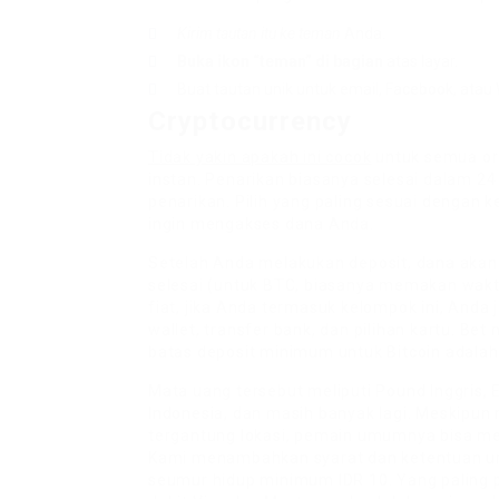
Kirim tautan itu ke teman
Anda.
Buka ikon “teman” di bagian
atas layar.
Buat tautan unik untuk email, Facebook, ata
Cryptocurrency
Tidak yakin apakah ini cocok
untuk semua ora
instan. Penarikan biasanya selesai dalam 24
penarikan. Pilih yang paling sesuai dengan
ingin mengakses dana Anda.
Setelah Anda melakukan deposit, dana akan
selesai (untuk BTC, biasanya memakan waktu
fiat, jika Anda termasuk kelompok ini, Anda 
wallet, transfer bank, dan pilihan kartu. B
batas deposit minimum untuk Bitcoin adalah
Mata uang tersebut meliputi Pound Inggris, E
Indonesia, dan masih banyak lagi. Meskipun
tergantung lokasi, pemain umumnya bisa m
Kami menambahkan syarat dan ketentuan unt
seumur hidup minimum IDR 10. Yang paling p