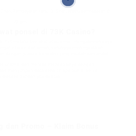
7 hari; Pembayaran kartu: 3–5 hari; Waktu pemrosesan: 0–
72 jam
wat ponsel di 73K Casino?
 73K melalui live chat atau email. Pengalaman saya
sangat efisien dan aman, sehingga meningkatkan
n dengan proses transaksi yang mudah dan andal.
tas utama, dan mereka mencapainya dengan
dak menyimpan data sensitif apa pun di server
 diakses bahkan jika diretas.
g dan Promo – Klaim Bonus