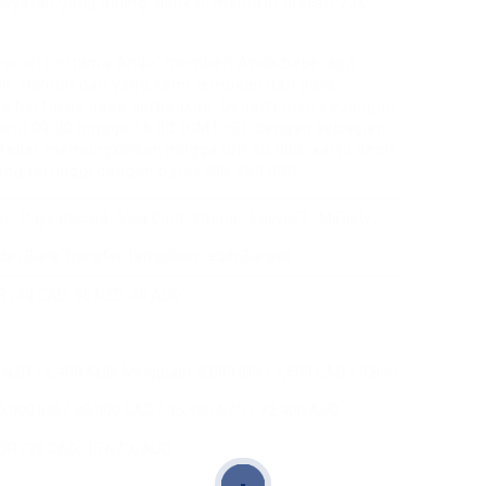
bayaran yang paling disukai, menurut ulasan 73K
deposit pertama Anda, memberi Anda beberapa
. Namun dari yang kami temukan dari para
ka berfokus pada perbankan. Departemen keuangan
ukul 09.00 hingga 18.00 (GMT+3), dengan sebagian
teller memungkinkan hingga IDR 50.000, kartu debit
ang tertinggi dengan batas IDR 250.000.
ler , Paysafecard , Visa Card , Interac , EasyEFT , MiFinity ,
e , Bank Transfer Tampilkan Lebih Banyak
R ; 30 CAD; 35 NZD; 40 AUD
0 NZD / 2,400 AUD; Mingguan: 5,000 IDR / 7,500 CAD / 8,860
0,000 IDR / 30,000 CAD / 35,400 NZD / 32,400 AUD
IDR ; 30 CAD; 35 NZD/AUD