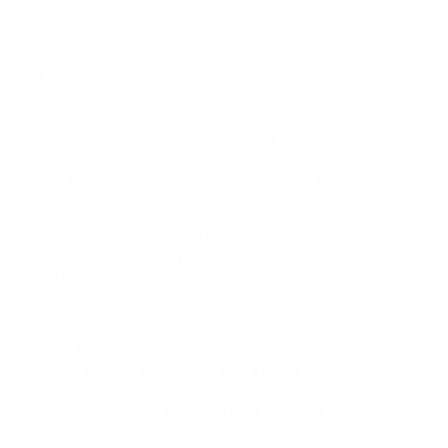
u WhatsApp.
ng, tetapi bagi saya penarikan ke bank berlangsung
 jam, tetapi periksa dulu sebelum meminta
 kebutuhan Anda berdasarkan seberapa cepat Anda
 muncul di akun Anda segera setelah konfirmasi
 sekitar 10 menit). Bagi yang lebih suka mata uang
juga bisa deposit di sini menggunakan berbagai e-
et memungkinkan pendanaan akun crypto melalui:
 0.
uro, Dolar AS, Dolar Australia, Dolar Kanada, Dolar
 metode penarikan yang tersedia bisa berbeda
enggunakan metode yang sama seperti saat deposit.
uk penawaran ini di bawah: diperlukan deposit
opuler yang ditawarkan Ladbroke, seperti kartu