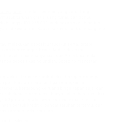
 biaya, dan
memberi pemain yang beruntung
asuk taruhan gratis, uang tunai, dan bonus
iah hingga IDR 255.000, sedangkan hadiah harian
 yang dikecualikan: Kabar baiknya, tidak semua game
atau melakukan
deposit untuk ikut serta, tetapi
tkan kemenangan besar. Anda tidak akan
nit sebelum semuanya siap dan Anda bisa mulai
tanpa deposit kasino undian, Sporzino mencetak
ing waktu, terus bertambah di setiap game sampai
 pot. Platform taruhan tiga serangkai ini
erbaru, bergabung ke ruang bingo kapan saja, dan
i seluruh dunia — semuanya hanya dalam beberapa klik.
 50 putaran gratis lewat kontes menarik ini. Ini
ainkan bentuk kredit di bandar taruhan tertentu, dan
nnya antar bandar taruhan.
an + dealer live