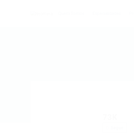
Quem Somos
Especialidades
Pr
73K
Segue