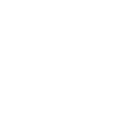
European dan American Roulette, Blackjack, dan
a game slot paling populer di 73K Casino: Hal
dalah penyedia yang produknya tersedia di situs
menawarkan sesuatu yang cocok untuk kebanyakan
besar maupun tidak bisa puas dengan permainan
pindah dari kasino ke olahraga jika ingin mencoba
 casino, tampilannya tidak pernah terasa penuh
lunak Evolution Gaming dan Pragmatic Play
ng imersif dengan teknologi canggih.
ngga bisa diakses lewat browser di perangkat
 jadi Anda bisa menghubungi mereka kapan saja.
 desain serta tata letaknya mirip dengan versi
ensi yang sah (8048/JAZ2022-062, tepatnya). Begini
ses cepat ke semua fitur, termasuk promosi
 titik mana pun, dan pengalaman pengguna yang
kami tidak menemukan informasi atau bagian
 pun.