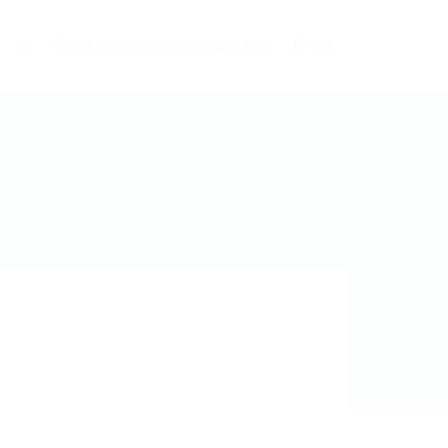
0
Cadastre-se e seja nosso parceiro
Entrar