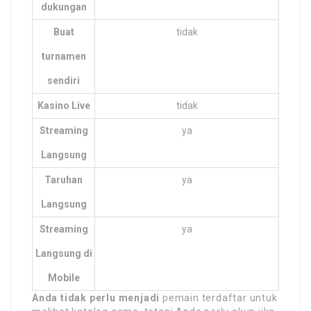
dukungan
Buat
tidak
turnamen
sendiri
Kasino Live
tidak
Streaming
ya
Langsung
Taruhan
ya
Langsung
Streaming
ya
Langsung di
Mobile
Anda tidak perlu menjadi
pemain terdaftar untuk