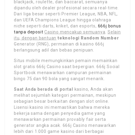
blackjack, roulette, dan baccarat, semuanya
dipandu oleh dealer profesional secara real-time.
Dari liga besar seperti Premier League, NBA, NFL,
dan UEFA Champions League hingga olahraga
niche seperti darts, kriket, dan esports,
666j bonus
tanpa deposit
Casino mencakup semuanya
.
Selain
itu, dengan bantuan
teknologi Random Number
Generator (RNG), permainan di kasino 666j
berlangsung adil dan bebas penipuan.
Situs mobile memungkinkan pemain memainkan
slot gratis 666j Casino saat bepergian. 666j Social
Sportbook menawarkan campuran permainan
bingo 75 dan 90 bola yang sangat menarik.
Saat Anda berada di portal
kasino, Anda akan
melihat sejumlah kategori permainan, meskipun
sebagian besar berkaitan dengan slot online.
Lisensi kasino ini memastikan bahwa mereka
bekerja sama dengan penyedia game yang
menawarkan permainan provably fair serta
generator angka acak. 666j Casino menawarkan
lebih dari 1.000 game kasino dari berbagai