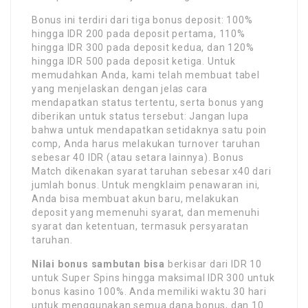
Bonus ini terdiri dari tiga bonus deposit: 100%
hingga IDR 200 pada deposit pertama, 110%
hingga IDR 300 pada deposit kedua, dan 120%
hingga IDR 500 pada deposit ketiga. Untuk
memudahkan Anda, kami telah membuat tabel
yang menjelaskan dengan jelas cara
mendapatkan status tertentu, serta bonus yang
diberikan untuk status tersebut: Jangan lupa
bahwa untuk mendapatkan setidaknya satu poin
comp, Anda harus melakukan turnover taruhan
sebesar 40 IDR (atau setara lainnya). Bonus
Match dikenakan syarat taruhan sebesar x40 dari
jumlah bonus. Untuk mengklaim penawaran ini,
Anda bisa membuat akun baru, melakukan
deposit yang memenuhi syarat, dan memenuhi
syarat dan ketentuan, termasuk persyaratan
taruhan.
Nilai bonus sambutan bisa
berkisar dari IDR 10
untuk Super Spins hingga maksimal IDR 300 untuk
bonus kasino 100%. Anda memiliki waktu 30 hari
untuk menggunakan semua dana bonus, dan 10