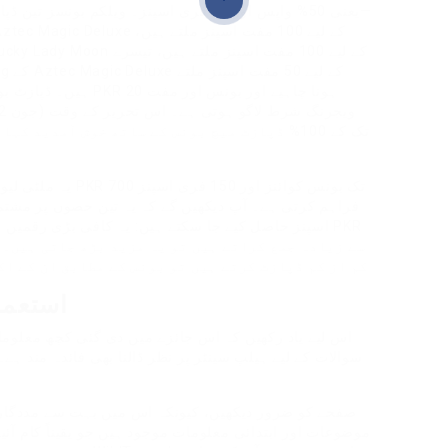
—یعنی 50% واپس اور 50 فری اسپنز۔ ویلکم 
ہیں۔ ڈپازٹ بونس حاصل 
یہ ملٹی لیول پروموش
فراہم کرتی ہے۔ آپ دیکھیں گے کہ یہ تین حصوں پر مشتم
کم از کم ڈپازٹ کرتے ہیں تو بونس کے مطابق ان کے ا
استعما
اس لیے یاد رکھیں کہ اس جائزے میں دی گئی کچھ معلوما
سوالات کے لیے ہیلپ سینٹر پر نظر ڈالنا بھی فائدہ مند ہے۔
موضوعات اور ابتدائی معلومات موجود ہیں جو یقیناً کام آ