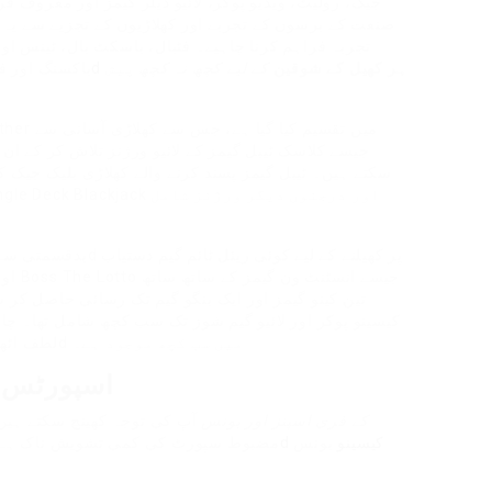
جیک، رولیٹ، ویڈیو پوکر، لائیو ڈیلر گیمز اور معروف ف
صنعت کے برسوں کے تجربے اور کھلاڑیوں کے تجزیے سے یہ
تجربہ فراہم کرنا چاہیے۔ فٹبال، باسکٹ بال، ٹینس او
ہر کھیل کے شوقین
کے لیے کچھ نہ کچھ
پیش
666d
MMA، باکسنگ اور فارمولا 1 جیسے سنس
سکتے ہیں۔ ٹیبل گیمز پسند کرنے والے کھلاڑی بلیک جیک 
kjack، Single Deck Blackjack
تین کینو گیمز اور ایک بنگو گیم تک رسائی حاصل کر 
کیسینو پوکر اور لائیو گیم شوز تک سب کچھ شامل تھا۔ چا
لطف اٹھانا چاہیں یا لائیو ایکشن کا تجربہ کرنا چاہیں، 666d میں سب کچھ موجود ہے۔
666d اسپور
666d Casino کے فری
اسپنز اور بونس
آپ کی توجہ کھینچ سکتے ہیں، 
666d کیسینو
بونس
مضبوط سپورٹ کی کمی تشویش ناک ہے۔ ت