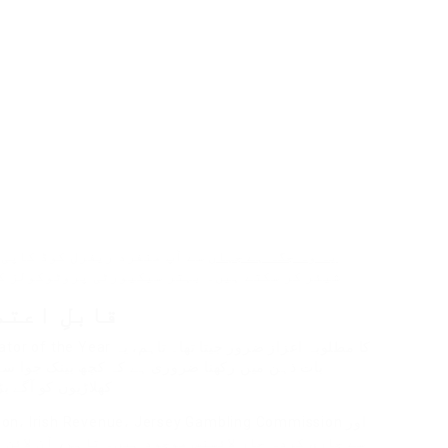
یہ وہ جگہ ہے جہاں
سے آپ منفرد ریفرل کوڈ کاپی 
شیئر کر سکتے ہیں۔ بہتر سیکیورٹی پروٹوکولز کی
کیا SpinBro Casino ق
بات ذہن میں رکھنا ضروری ہے کہ کچھ بینک جوا سے م
کھلاڑیوں کو آگے ب
ssion، Irish Revenue، Jersey Gambling Commission