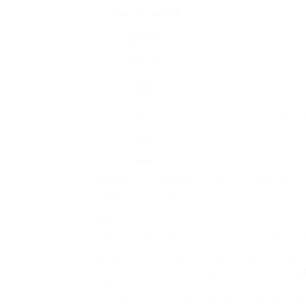
اسلاٹس کی تعداد
لائسنس
ویب سائٹ
قیام
من انگریزی
زبانیں
مالک
بونس
بدقسمتی سے، مجھے 666d Casino میں کھلاڑی کے لیے کوئی مناسب بغیر ڈپازٹ بونس آفر نہیں مل سکی۔
666d میں No Deposit بونس کے طور پر 15 مفت اسپنز دیے جاتے ہیں — یہ کافی نایاب پیشکش ہے اور
ں کو بہترین سہولت دینے کے لیے کتنا پُرعزم
ہے۔ 666d آپ کی پہلی پانچ جمع کروائی گئی رقوم پر پھیلا ہوا ایک بہترین ویلکم پیکیج پیش کرتا
666d کا ویلکم پیک پہلے چار ڈپازٹس پر مشتمل ہے، اور یہ ایک پرکشش پیشکش ہے جس کی مجموعی مالیت
450% میچ بونس تک پہنچتی ہے۔ لائلٹی پروگرام 666d پر تمام رجسٹرڈ کھلاڑیوں کے لیے کھلا ہے اور
کھلاڑیوں کو اپنی معمول کی گیم پلے کے ذریعے انعامات حاصل کرنے کا موقع دیتا ہے۔ 666d Casino
اچھے ویلکم بونس پیک کے ساتھ خوش آمدید کہتا ہے،