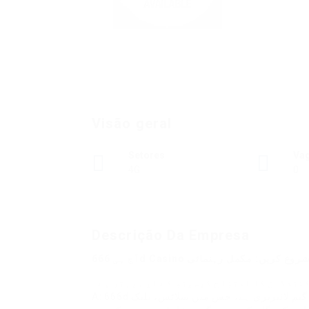
Visão geral
Setores
Va
4G
0
Descrição Da Empresa
ے ساتھ جیتنا شروع کریں: مکمل رہنمائی
 کنندگان کا امتزاج کیسینو کے لیے بہتر ہے۔
A: 666d کے پاس 7,000 سے زائد ٹائٹلز پر مشتمل ایک بہت بڑی گیم لائبریری ہے، جس میں سلاٹس، بلیک