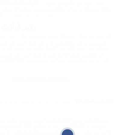
شامل ہیں، جنہیں مقبول سلاٹ گیم Book of Dead پر استعمال کیا جا سکتا ہے۔
بغیر ڈپازٹ ک
میں تین دن کی ایکٹیویشن مدت اور فری اسپنز اور جیت
آپ کو مزید بونس حاصل کرنے یا مزید جیتنے کی ضرور
Paypal, Apple Pay, Google Pay
توجہ دیں: صرف کچھ
مخصوص ڈپازٹ طریقے ہی خوش آمدید بونس
ہیں۔
دوسرا ڈپازٹ بونس 480 تک فری اسپنز: دوس
کی رقم کے مطابق 480