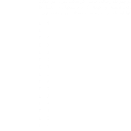
مین مینو سے ہر چیز تک رسائی حاصل کر سکتے ہیں۔ اس 2025 WildTornado جائزے میں، میں آپ کے ساتھ
ں تحقیق اور کھیلنے کے بعد سیکھا ہے۔ انتظار کا
ر تھا اور بات چیت ہمیشہ دوستانہ اور مختصر تھی۔
N
L
Z
B
D
C
R
O
V
G
J
P
U
Q
F