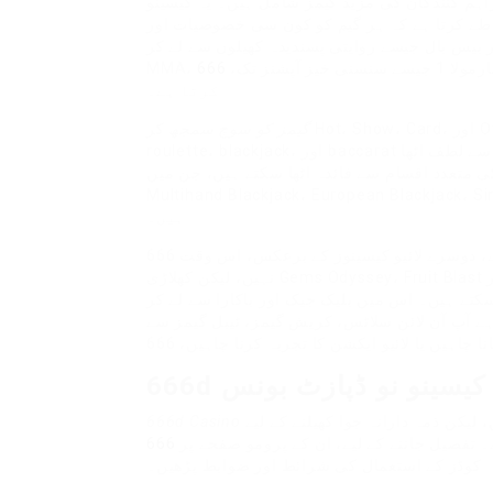
راہم کنندگان کی مزید گیمز شامل ہیں۔ یہ کیسینو
 طے کرتا ہے کہ ہر گیم کو کون سی خصوصیات اور
ر بیس بال جیسے روایتی پسندیدہ کھیلوں سے لے کر
نی خیز آپشنز تک،
کرتا ہے۔
گیمز کو سوچ سمجھ
کر Hot، Show، Card، اور Other میں تقسیم کیا گیا ہے، جس سے کھلاڑی آسانی سے
roulette، blackjack، اور baccarat جیسے کلاسک ٹیبل گیمز کے لائیو ورژنز تلاش کر کے ان سے لطف اٹھا
کی متعدد اقسام سے فائدہ اٹھا سکتے ہیں، جن میں
Multihand Blackjack، European Blac اور درجنوں دیگر ورژنز شامل
ہیں۔
بدقسمتی سے، دوسرے لائیو کیسینوز کے برعکس، اس وقت 666d پر کھیلنے کے لیے کوئی ریئل ٹائم گیم دستیاب
نہیں، لیکن کھلاڑی Gems Odyssey، Fruit Blast اور Boss The Lotto جیسے انسٹنٹ ون گیمز کے ساتھ ساتھ
سکتے ہیں۔ اس میں بلیک جیک اور باکارا سے لے کر
ہے آپ آن لائن سلاٹس، کریش گیمز، ٹیبل گیمز سے
ٹس کیسینو نو ڈپازٹ بونس
لیکن ذمہ دارانہ جوا کھیلنے کے لیے
فصیل جاننے کے لیے، ان کے پرومو صفحے پر
کوڈز کے استعمال کی شرائط اور ضوابط پڑھیں۔