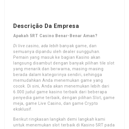
Descrição Da Empresa
Apakah 5RT Casino Benar-Benar Aman?
Di live casino, ada lebih
banyak game, dan
semuanya dipandu oleh dealer sungguhan.
Pemain yang masuk ke bagian Kasino akan
langsung disambut dengan banyak pilihan tile slot
yang menarik dan berwarna, masing-masing
berada dalam kategorinya sendiri, sehingga
memudahkan Anda menemukan game yang
cocok. Di sini, Anda akan menemukan lebih dari
6.000 judul game kasino terbaik dari beberapa
penyedia game terbaik, dengan pilihan Slot, game
meja, game Live Casino, dan game Crypto
eksklusif.
Berikut ringkasan langkah demi langkah kami
untuk menemukan slot terbaik di Kasino 5RT pada