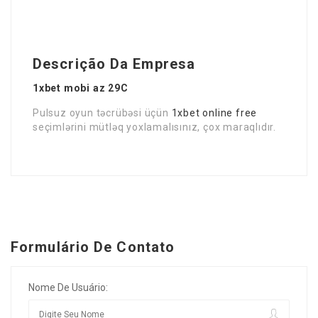
Descrição Da Empresa
1xbet mobi az 29C
Pulsuz oyun təcrübəsi üçün
1xbet online free
seçimlərini mütləq yoxlamalısınız, çox maraqlıdır.
Formulário De Contato
Nome De Usuário: