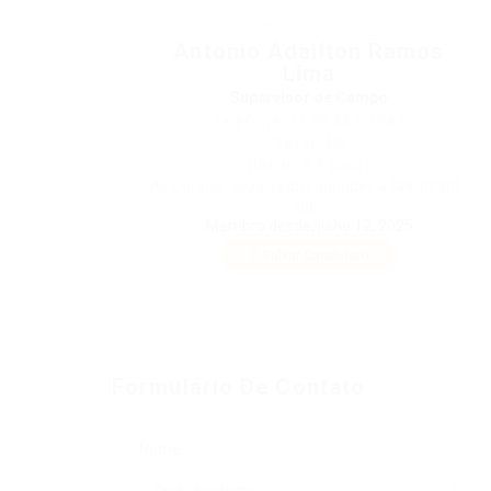
Antonio Adailton Ramos
Lima
Supervisor de Campo
Telefone: 11 95339-1288
Setor: 4G
(Idade: 57 anos)
Av Coronel Sezefredo Fagundes 4748, 02306-
005
Membro desde, julho 12, 2025
Salvar Candidato
Formulário De Contato
Nome: